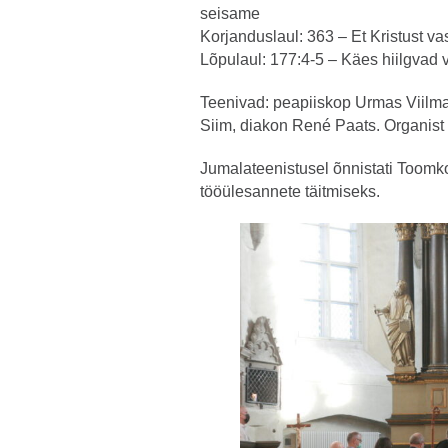
seisame
Korjanduslaul: 363 – Et Kristust vas
Lõpulaul: 177:4-5 – Käes hiilgvad
Teenivad: peapiiskop Urmas Viilma
Siim, diakon René Paats. Organist
Jumalateenistusel õnnistati Toomko
tööülesannete täitmiseks.