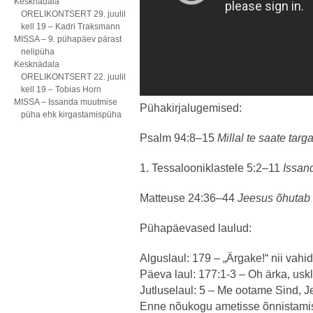
Kesknädala
ORELIKONTSERT 29. juulil
kell 19 – Kadri Traksmann
MISSA – 9. pühapäev pärast
nelipüha
Kesknädala
ORELIKONTSERT 22. juulil
kell 19 – Tobias Horn
MISSA – Issanda muutmise
Pühakirjalugemised:
püha ehk kirgastamispüha
Psalm 94:8–15
Millal te saate targ
1. Tessalooniklastele 5:2–11
Issan
Matteuse 24:36–44
Jeesus õhutab
Pühapäevased laulud:
Alguslaul: 179 – „Ärgake!“ nii vah
Päeva laul: 177:1-3 – Oh ärka, usk
Jutluselaul: 5 – Me ootame Sind, J
Enne nõukogu ametisse õnnistamist