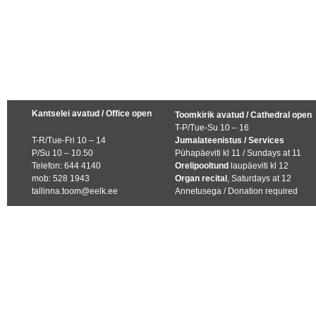
Kantselei avatud / Office open
Toomkirik avatud / Cathedral open
T-P/Tue-Su 10 – 16
T-R/Tue-Fri 10 – 14
Jumalateenistus / Services
P/Su 10 – 10.50
Pühapäeviti kl 11 / Sundays at 11
Telefon: 644 4140
Orelipooltund
laupäeviti kl 12
mob: 528 1943
Organ recital
, Saturdays at 12
tallinna.toom@eelk.ee
Annetusega / Donation required