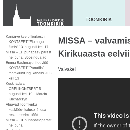
KONTAKT
Toom-Kooli 6, 10130 TALLINN
tallinna.toom
@
eelk.ee
TOOMKIRIK
MAARJA KIRIK
+372 644 4140
Karijärve keelpilliorkestri
MISSA – valvami
KONTSERT “Elu nagu
filmis” 13. augustil kell 17
Kirikuaasta eelv
Missa – 11. pühapäev pärast
nelipüha. Soosinguajad
Emma Bachmayeri loovtöö
KONTSERT “Paradiis”
Valvake!
toomkiriku inglikabelis 9.08
kell 13
Kesknädala
ORELIKONTSERT 5.
augustil kell 19 – Marcin
Kucharczyk
Algavad Toomkiriku
kesklöövi katuse 2. osa
restaureerimistööd
Missa – 10. pühapäev pärast
nelipüha