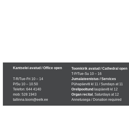
Kantselei avatud / Office open
Toomkirik avatud / Cathedral open
T-P/Tue-Su 10 – 16
T-R/Tue-Fri 10 – 14
Jumalateenistus / Services
P/Su 10 – 10.50
Pühapäeviti kl 11 / Sundays at 11
Telefon: 644 4140
Orelipooltund
laupäeviti kl 12
mob: 528 1943
Organ recital
, Saturdays at 12
tallinna.toom@eelk.ee
Annetusega / Donation required