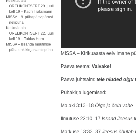
Kesknädala
ORELIKONTSERT 29. juulil
kell 19 – Kadri Traksmann
MISSA – 9. pühapäev pärast
nelipüha
Kesknädala
ORELIKONTSERT 22. juulil
kell 19 – Tobias Horn
MISSA – Issanda muutmise
püha ehk kirgastamispüha
MISSA – Kirikuaasta eelviimane p
Päeva teema:
Valvake!
Päeva juhtsalm:
teie niuded olgu 
Pühakirja lugemised:
Malaki 3:13–18
Õige ja õela vahe
Ilmutuse 22:10–17
Issand Jeesus tu
Markuse 13:33–37
Jeesus õhutab 