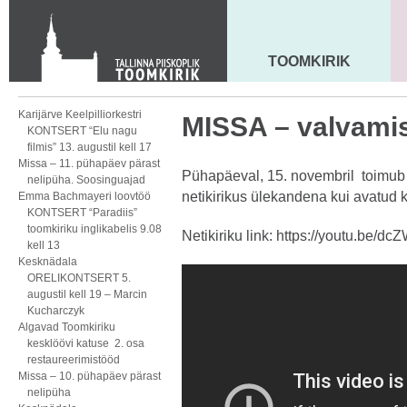
KONTAKT
Toom-Kooli 6, 10130 TALLINN
tallinna.toom
@
eelk.ee
TOOMKIRIK
MAARJA KIRIK
+372 644 4140
Karijärve Keelpilliorkestri
MISSA – valvami
KONTSERT “Elu nagu
filmis” 13. augustil kell 17
Missa – 11. pühapäev pärast
Pühapäeval, 15. novembril toimub 
nelipüha. Soosinguajad
netikirikus ülekandena kui avatud ki
Emma Bachmayeri loovtöö
KONTSERT “Paradiis”
toomkiriku inglikabelis 9.08
Netikiriku link:
https://youtu.be/d
kell 13
Kesknädala
ORELIKONTSERT 5.
augustil kell 19 – Marcin
Kucharczyk
Algavad Toomkiriku
kesklöövi katuse 2. osa
restaureerimistööd
Missa – 10. pühapäev pärast
nelipüha