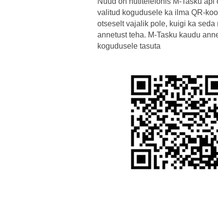
Nüüd on nutitelefonis M-Tasku äpi
valitud kogudusele ka ilma QR-koo
otseselt vajalik pole, kuigi ka sed
annetust teha. M-Tasku kaudu ann
kogudusele tasuta