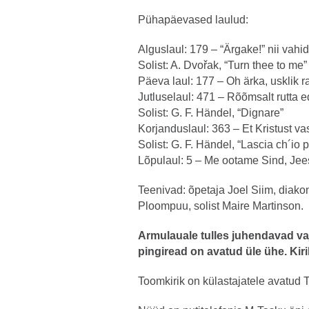
Pühapäevased laulud:
Alguslaul: 179 – “Ärgake!” nii vah
Solist: A. Dvořak, “Turn thee to me”
Päeva laul: 177 – Oh ärka, usklik 
Jutluselaul: 471 – Rõõmsalt rutta e
Solist: G. F. Händel, “Dignare”
Korjanduslaul: 363 – Et Kristust vas
Solist: G. F. Händel, “Lascia ch´io 
Lõpulaul: 5 – Me ootame Sind, Jee
Teenivad: õpetaja Joel Siim, diako
Ploompuu, solist Maire Martinson.
Armulauale tulles juhendavad vaj
pingiread on avatud üle ühe. Kiri
Toomkirik on külastajatele avatud T