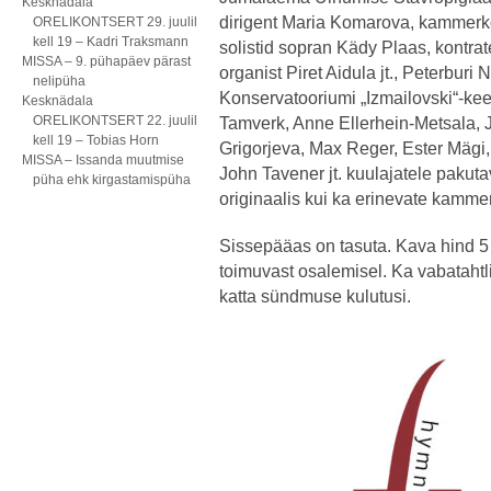
Kesknädala
dirigent Maria Komarova, kammerko
ORELIKONTSERT 29. juulil
kell 19 – Kadri Traksmann
solistid sopran Kädy Plaas, kontraten
MISSA – 9. pühapäev pärast
organist Piret Aidula jt., Peterburi
nelipüha
Konservatooriumi „Izmailovski“-keelp
Kesknädala
ORELIKONTSERT 22. juulil
Tamverk, Anne Ellerhein-Metsala, 
kell 19 – Tobias Horn
Grigorjeva, Max Reger, Ester Mägi
MISSA – Issanda muutmise
John Tavener jt. kuulajatele pakut
püha ehk kirgastamispüha
originaalis kui ka erinevate kamme
Sissepääas on tasuta. Kava hind 5 
toimuvast osalemisel. Ka vabataht
katta sündmuse kulutusi.