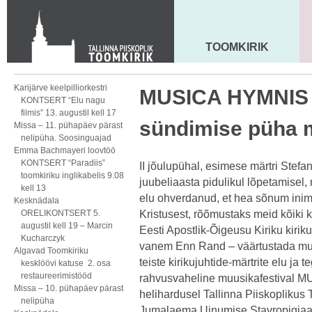
KONTAKT
Toom-Kooli 6, 10130 TALLINN
tallinna.toom
@
eelk.ee
TOOMKIRIK
MAARJA KIRIK
+372 644 4140
Karijärve keelpilliorkestri
MUSICA HYMNIS 
KONTSERT “Elu nagu
filmis” 13. augustil kell 17
sündimise püha 
Missa – 11. pühapäev pärast
nelipüha. Soosinguajad
Emma Bachmayeri loovtöö
KONTSERT “Paradiis”
II jõulupühal, esimese märtri Stef
toomkiriku inglikabelis 9.08
juubeliaasta pidulikul lõpetamisel
kell 13
elu ohverdanud, et hea sõnum ini
Kesknädala
ORELIKONTSERT 5.
Kristusest, rõõmustaks meid kõiki k
augustil kell 19 – Marcin
Eesti Apostlik-Õigeusu Kiriku kirik
Kucharczyk
vanem Enn Rand – väärtustada muus
Algavad Toomkiriku
teiste kirikujuhtide-märtrite elu j
kesklöövi katuse 2. osa
restaureerimistööd
rahvusvaheline muusikafestival M
Missa – 10. pühapäev pärast
helihardusel Tallinna Piiskoplikus
nelipüha
Jumalaema Uinumise Stavropigiaal