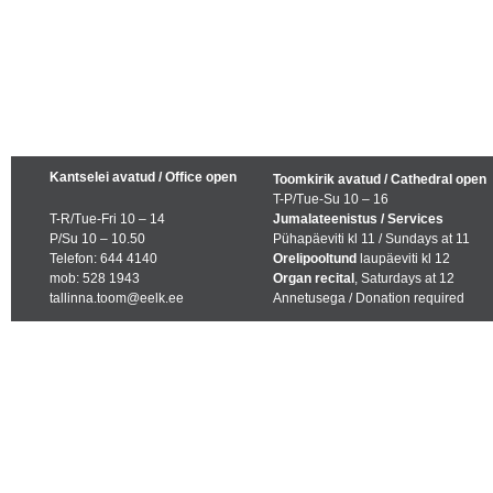
Kantselei avatud / Office open
Toomkirik avatud / Cathedral open
T-P/Tue-Su 10 – 16
T-R/Tue-Fri 10 – 14
Jumalateenistus / Services
P/Su 10 – 10.50
Pühapäeviti kl 11 / Sundays at 11
Telefon: 644 4140
Orelipooltund
laupäeviti kl 12
mob: 528 1943
Organ recital
, Saturdays at 12
tallinna.toom@eelk.ee
Annetusega / Donation required