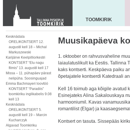
Toom-Kooli 6, 10130 TALLINN
tallinna.toom
@
eelk.ee
+372 644 4140
TOOMKIRIK
MAARJA KIRIK
Kesknädala
Muusikapäeva ko
ORELIKONTSERT 12.
augustil kell 18 – Michal
Markuszewski
1. oktoober on rahvusvaheline muu
Karijärve Keelpilliorkestri
laiaulatuslikult ka Eestis. Tallinn
KONTSERT “Elu nagu
filmis” 13. augustil kell 17
kaks kontserti. Keskpäeva paiku an
Missa – 11. pühapäev pärast
õpetajatele kontserdi Katedraali a
nelipüha. Soosinguajad
Emma Bachmayeri loovtöö
Kell 16 toimub aga kõigile avatud k
KONTSERT “Paradiis”
toomkiriku inglikabelis 9.08
Esinejateks Alina Sakalouskaya ma
kell 13
harmooniumil. Kavas vanamuusikat (
Kesknädala
romantilist (Elgar) ja kaasaegsema
ORELIKONTSERT 5.
augustil kell 19 – Marcin
Kucharczyk
Kontsert on tasuta. Sissepääs kiri
Algavad Toomkiriku