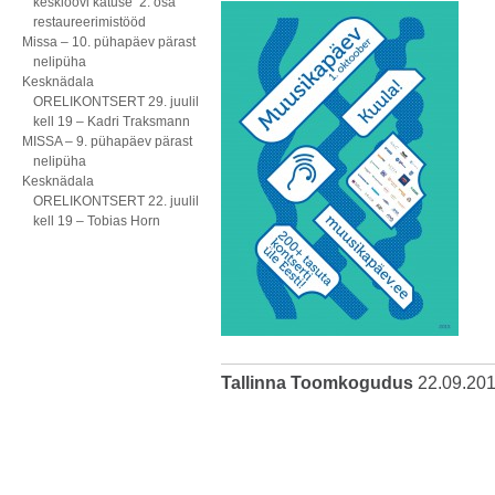
kesklöövi katuse 2. osa
restaureerimistööd
Missa – 10. pühapäev pärast
nelipüha
Kesknädala
ORELIKONTSERT 29. juulil
kell 19 – Kadri Traksmann
MISSA – 9. pühapäev pärast
nelipüha
Kesknädala
ORELIKONTSERT 22. juulil
kell 19 – Tobias Horn
Tallinna Toomkogudus
22.09.20