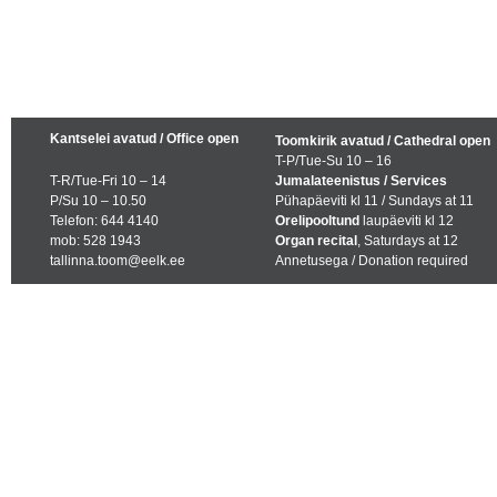
Kantselei avatud / Office open
Toomkirik avatud / Cathedral open
T-P/Tue-Su 10 – 16
T-R/Tue-Fri 10 – 14
Jumalateenistus / Services
P/Su 10 – 10.50
Pühapäeviti kl 11 / Sundays at 11
Telefon: 644 4140
Orelipooltund
laupäeviti kl 12
mob: 528 1943
Organ recital
, Saturdays at 12
tallinna.toom@eelk.ee
Annetusega / Donation required