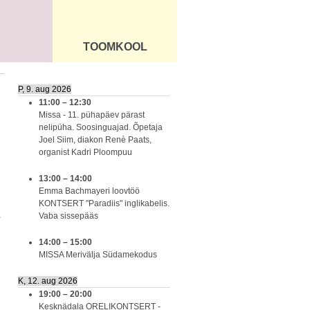
TOOMKOOL
DUS
ÜLDINFO
P, 9. aug 2026
11:00
–
12:30
Missa - 11. pühapäev pärast
nelipüha. Soosinguajad. Õpetaja
Joel Siim, diakon Renè Paats,
organist Kadri Ploompuu
13:00
–
14:00
Emma Bachmayeri loovtöö
KONTSERT "Paradiis" inglikabelis.
,
Vaba sissepääs
14:00
–
15:00
MISSA Merivälja Südamekodus
K, 12. aug 2026
19:00
–
20:00
Kesknädala ORELIKONTSERT -