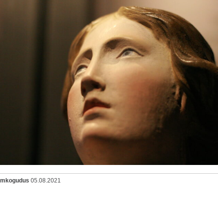
oomkogudus
05.08.2021