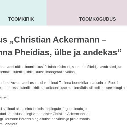
TOOMKIRIK
TOOMKOGUDUS
MAARJA KIRIK
SEENIORID
KOGU
us „Christian Ackermann –
inna Pheidias, ülbe ja andekas“
kermanni näitus toomkirikus tõstatab küsimusi, suunab mõtteid ja avab silmi, ka
psemalt – luterliku kiriku kunsti ikonograafia vallas.
ada, et Ackermanni osalusel valminud Tallinna toomkiriku altarisein oli Rootsi-
 ortodoksse luterliku kiriku altarikaunistuse musternäidis, siis milline see ikkagi oli
õnum?
t säilinud altariseina tellimise lepingute järgi on teada, et
datud kaunistused tegi vabameister Christian Ackermann, et
tegi Hermann Berents ning altariseina värvis ja pildid maalis
lm Londicer.