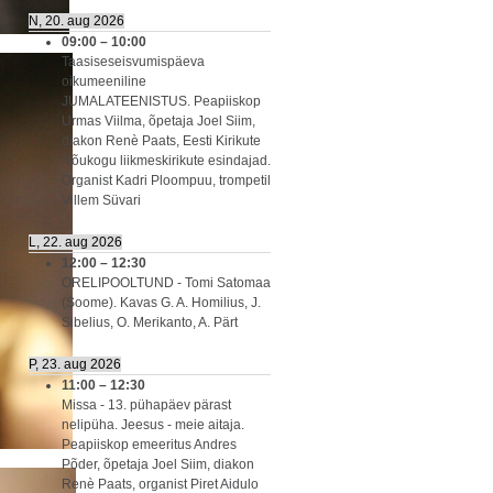
N, 20. aug 2026
09:00
–
10:00
Taasiseseisvumispäeva
oikumeeniline
JUMALATEENISTUS. Peapiiskop
Urmas Viilma, õpetaja Joel Siim,
diakon Renè Paats, Eesti Kirikute
Nõukogu liikmeskirikute esindajad.
Organist Kadri Ploompuu, trompetil
Villem Süvari
L, 22. aug 2026
12:00
–
12:30
ORELIPOOLTUND - Tomi Satomaa
(Soome). Kavas G. A. Homilius, J.
Sibelius, O. Merikanto, A. Pärt
P, 23. aug 2026
11:00
–
12:30
Missa - 13. pühapäev pärast
nelipüha. Jeesus - meie aitaja.
Peapiiskop emeeritus Andres
Põder, õpetaja Joel Siim, diakon
Renè Paats, organist Piret Aidulo