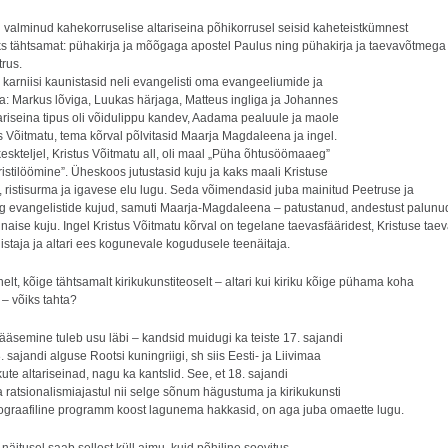
l valminud kahekorruselise altariseina põhikorrusel seisid kaheteistkümnest
aks tähtsamat: pühakirja ja mõõgaga apostel Paulus ning pühakirja ja taevavõtmega
rus.
karniisi kaunistasid neli evangelisti oma evangeeliumide ja
ga: Markus lõviga, Luukas härjaga, Matteus ingliga ja Johannes
ariseina tipus oli võidulippu kandev, Aadama pealuule ja maole
s Võitmatu, tema kõrval põlvitasid Maarja Magdaleena ja ingel.
keskteljel, Kristus Võitmatu all, oli maal „Püha õhtusöömaaeg”
 ristilöömine”. Üheskoos jutustasid kuju ja kaks maali Kristuse
 ristisurma ja igavese elu lugu. Seda võimendasid juba mainitud Peetruse ja
g evangelistide kujud, samuti Maarja-Magdaleena – patustanud, andestust palunu
naise kuju. Ingel Kristus Võitmatu kõrval on tegelane taevasfääridest, Kristuse tae
staja ja altari ees kogunevale kogudusele teenäitaja.
elt, kõige tähtsamalt kirikukunstiteoselt – altari kui kiriku kõige pühama koha
 – võiks tahta?
ääsemine tuleb usu läbi – kandsid muidugi ka teiste 17. sajandi
8. sajandi alguse Rootsi kuningriigi, sh siis Eesti- ja Liivimaa
ikute altariseinad, nagu ka kantslid. See, et 18. sajandi
a ratsionalismiajastul nii selge sõnum hägustuma ja kirikukunsti
ograafiline programm koost lagunema hakkasid, on aga juba omaette lugu.