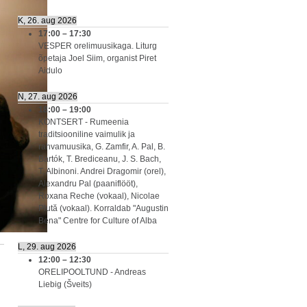
K, 26. aug 2026
17:00
–
17:30
VESPER orelimuusikaga. Liturg
õpetaja Joel Siim, organist Piret
Aidulo
N, 27. aug 2026
18:00
–
19:00
KONTSERT - Rumeenia
traditsiooniline vaimulik ja
rahvamuusika, G. Zamfir, A. Pal, B.
Bartók, T. Brediceanu, J. S. Bach,
T. Albinoni. Andrei Dragomir (orel),
Alexandru Pal (paaniflööt),
Roxana Reche (vokaal), Nicolae
Plută (vokaal). Korraldab "Augustin
Bena" Centre for Culture of Alba
L, 29. aug 2026
12:00
–
12:30
ORELIPOOLTUND - Andreas
Liebig (Šveits)