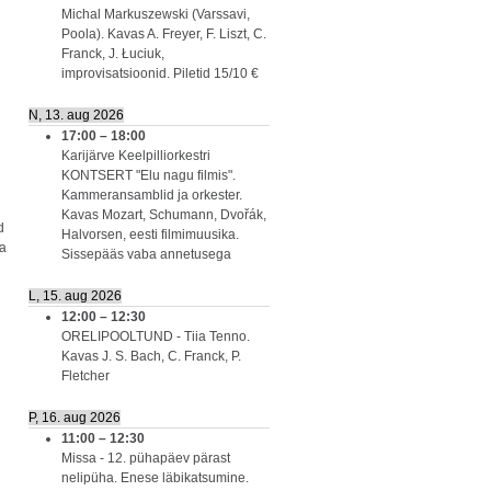
Michal Markuszewski (Varssavi,
Poola). Kavas A. Freyer, F. Liszt, C.
Franck, J. Łuciuk,
improvisatsioonid. Piletid 15/10 €
N, 13. aug 2026
17:00
–
18:00
Karijärve Keelpilliorkestri
KONTSERT "Elu nagu filmis".
Kammeransamblid ja orkester.
Kavas Mozart, Schumann, Dvořák,
d
Halvorsen, eesti filmimuusika.
va
Sissepääs vaba annetusega
L, 15. aug 2026
12:00
–
12:30
ORELIPOOLTUND - Tiia Tenno.
Kavas J. S. Bach, C. Franck, P.
Fletcher
P, 16. aug 2026
11:00
–
12:30
Missa - 12. pühapäev pärast
nelipüha. Enese läbikatsumine.