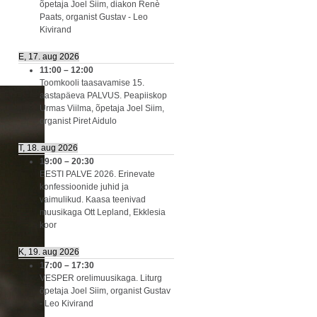
õpetaja Joel Siim, diakon Renè
Paats, organist Gustav - Leo
Kivirand
E, 17. aug 2026
11:00
–
12:00
Toomkooli taasavamise 15.
aastapäeva PALVUS. Peapiiskop
Urmas Viilma, õpetaja Joel Siim,
organist Piret Aidulo
T, 18. aug 2026
19:00
–
20:30
EESTI PALVE 2026. Erinevate
konfessioonide juhid ja
vaimulikud. Kaasa teenivad
muusikaga Ott Lepland, Ekklesia
koor
K, 19. aug 2026
17:00
–
17:30
VESPER orelimuusikaga. Liturg
õpetaja Joel Siim, organist Gustav
- Leo Kivirand