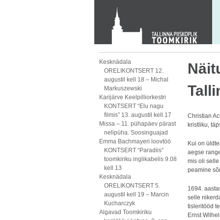
Toom-Kooli 6, 10130 TALLINN
tallinna.toom
@
eelk.ee
+372 644 4140
Kesknädala
Näit
ORELIKONTSERT 12.
augustil kell 18 – Michal
Tall
Markuszewski
Karijärve Keelpilliorkestri
KONTSERT “Elu nagu
filmis” 13. augustil kell 17
Christian Ac
Missa – 11. pühapäev pärast
kristliku, tä
nelipüha. Soosinguajad
Emma Bachmayeri loovtöö
Kui on üldte
KONTSERT “Paradiis”
aegse range,
toomkiriku inglikabelis 9.08
mis oli selle
kell 13
peamine s
Kesknädala
ORELIKONTSERT 5.
1694. aastas
augustil kell 19 – Marcin
selle niker
Kucharczyk
tisleritööd 
Algavad Toomkiriku
Ernst Wilhe