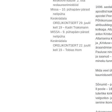
kesklöövi katuse 2. osa
restaureerimistööd
1696. aasta
Missa – 10. pühapäev pärast
apostlist k
nelipüha
apostel Peet
Kesknädala
Põhikorruse 
ORELIKONTSERT 29. juulil
atribuutide
kell 19 – Kadri Traksmann
kotkaga. Alt
MISSA – 9. pühapäev pärast
astuv Kristu
nelipüha
Altariseina 
Kesknädala
ja „Kristuse
ORELIKONTSERT 22. juulil
äraandmise,
kell 19 – Tobias Horn
Pauluse nin
ja saanud – 
mineku tunni
Mida veel üh
kaunistuselt
Sõnumit – p
II poole – 1
luterlike kir
valgustus- j
senine ikon