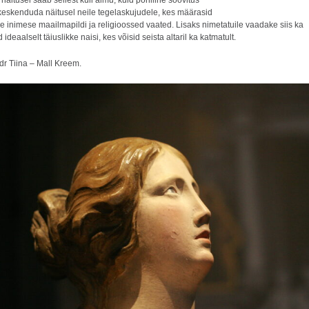
äitusel saab sellest küll aimu, kuid põhiline soovitus
 keskenduda näitusel neile tegelaskujudele, kes määrasid
 inimese maailmapildi ja religioossed vaated. Lisaks nimetatuile vaadake siis ka
 ideaalselt täiuslikke naisi, kes võisid seista altaril ka katmatult.
 dr Tiina – Mall Kreem.