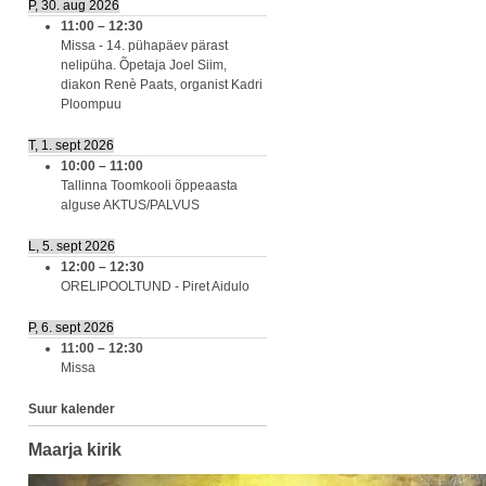
P, 30. aug 2026
11:00
–
12:30
Missa - 14. pühapäev pärast
nelipüha. Õpetaja Joel Siim,
diakon Renè Paats, organist Kadri
Ploompuu
T, 1. sept 2026
10:00
–
11:00
Tallinna Toomkooli õppeaasta
alguse AKTUS/PALVUS
L, 5. sept 2026
12:00
–
12:30
ORELIPOOLTUND - Piret Aidulo
P, 6. sept 2026
11:00
–
12:30
Missa
Suur kalender
Maarja kirik