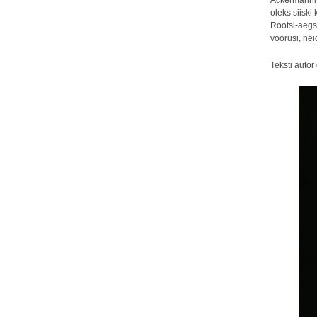
Ackermanni n
oleks siiski
Rootsi-aegse
voorusi, neid
Teksti autor