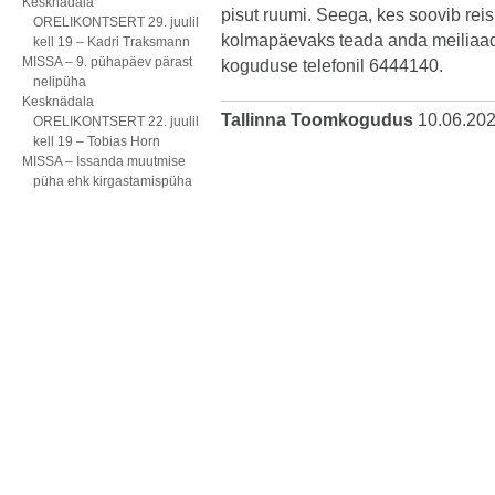
Kesknädala
pisut ruumi. Seega, kes soovib reis
ORELIKONTSERT 29. juulil
kolmapäevaks teada anda meiliaad
kell 19 – Kadri Traksmann
MISSA – 9. pühapäev pärast
koguduse telefonil 6444140.
nelipüha
Kesknädala
Tallinna Toomkogudus
10.06.20
ORELIKONTSERT 22. juulil
kell 19 – Tobias Horn
MISSA – Issanda muutmise
püha ehk kirgastamispüha