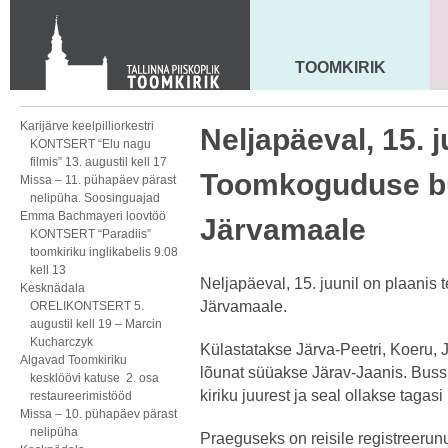
KONTAKT
Toom-Kooli 6, 10130 TALLINN
tallinna.toom
@
eelk.ee
TOOMKIRIK
MAARJA KIRIK
+372 644 4140
Karijärve keelpilliorkestri
Neljapäeval, 15. 
KONTSERT “Elu nagu
filmis” 13. augustil kell 17
Toomkoguduse bu
Missa – 11. pühapäev pärast
nelipüha. Soosinguajad
Emma Bachmayeri loovtöö
Järvamaale
KONTSERT “Paradiis”
toomkiriku inglikabelis 9.08
kell 13
Neljapäeval, 15. juunil on plaani
Kesknädala
Järvamaale.
ORELIKONTSERT 5.
augustil kell 19 – Marcin
Kucharczyk
Külastatakse Järva-Peetri, Koeru, J
Algavad Toomkiriku
lõunat süüakse Järav-Jaanis. Buss 
kesklöövi katuse 2. osa
kiriku juurest ja seal ollakse tagasi
restaureerimistööd
Missa – 10. pühapäev pärast
nelipüha
Praeguseks on reisile registreerunu