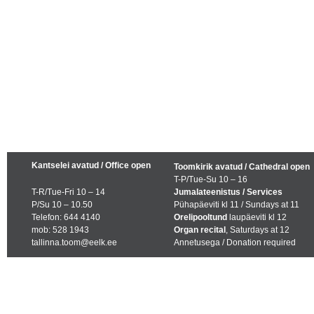
Kantselei avatud / Office open
Toomkirik avatud / Cathedral open
T-P/Tue-Su 10 – 16
T-R/Tue-Fri 10 – 14
Jumalateenistus / Services
P/Su 10 – 10.50
Pühapäeviti kl 11 / Sundays at 11
Telefon: 644 4140
Orelipooltund
laupäeviti kl 12
mob: 528 1943
Organ recital
, Saturdays at 12
tallinna.toom@eelk.ee
Annetusega / Donation required