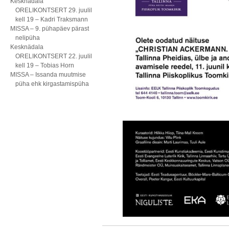
Kesknädala
ORELIKONTSERT 29. juulil
kell 19 – Kadri Traksmann
MISSA – 9. pühapäev pärast
nelipüha
Kesknädala
ORELIKONTSERT 22. juulil
kell 19 – Tobias Horn
MISSA – Issanda muutmise
püha ehk kirgastamispüha