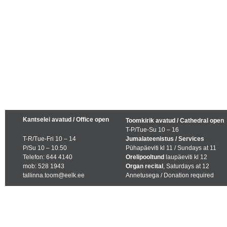
Kantselei avatud / Office open
Toomkirik avatud / Cathedral open
T-P/Tue-Su 10 – 16
T-R/Tue-Fri 10 – 14
Jumalateenistus / Services
P/Su 10 – 10.50
Pühapäeviti kl 11 / Sundays at 11
Telefon: 644 4140
Orelipooltund
laupäeviti kl 12
mob: 528 1943
Organ recital
, Saturdays at 12
tallinna.toom@eelk.ee
Annetusega / Donation required