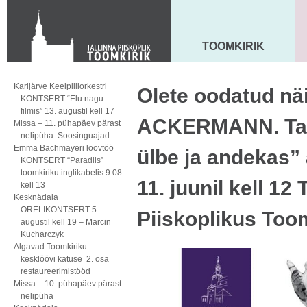
KONTAKT
Toom-Kooli 6, 10130 TALLINN
tallinna.toom
@
eelk.ee
TOOMKIRIK
MAARJA KIRIK
+372 644 4140
Karijärve Keelpilliorkestri
Olete oodatud n
KONTSERT “Elu nagu
filmis” 13. augustil kell 17
ACKERMANN. Tall
Missa – 11. pühapäev pärast
nelipüha. Soosinguajad
Emma Bachmayeri loovtöö
ülbe ja andekas” 
KONTSERT “Paradiis”
toomkiriku inglikabelis 9.08
11. juunil kell 12 
kell 13
Kesknädala
ORELIKONTSERT 5.
Piiskoplikus Too
augustil kell 19 – Marcin
Kucharczyk
Algavad Toomkiriku
kesklöövi katuse 2. osa
restaureerimistööd
Missa – 10. pühapäev pärast
nelipüha