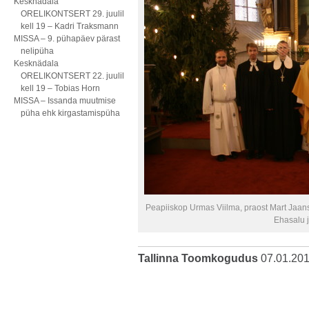
Kesknädala
ORELIKONTSERT 29. juulil
kell 19 – Kadri Traksmann
MISSA – 9. pühapäev pärast
nelipüha
Kesknädala
ORELIKONTSERT 22. juulil
kell 19 – Tobias Horn
MISSA – Issanda muutmise
püha ehk kirgastamispüha
Peapiiskop Urmas Viilma, praost Mart Jaans
Ehasalu 
Tallinna Toomkogudus
07.01.20