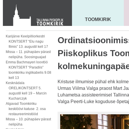
KONTAKT
Toom-Kooli 6, 10130 TALLINN
tallinna.toom
@
eelk.ee
TOOMKIRIK
MAARJA KIRIK
+372 644 4140
Karijärve Keelpilliorkestri
Ordinatsioonimis
KONTSERT “Elu nagu
filmis” 13. augustil kell 17
Piiskoplikus Too
Missa – 11. pühapäev pärast
nelipüha. Soosinguajad
Emma Bachmayeri loovtöö
kolmekuningapäe
KONTSERT “Paradiis”
toomkiriku inglikabelis 9.08
kell 13
Kristuse ilmumise pühal ehk kolme
Kesknädala
Urmas Viilma Valga praost Mart Jaa
ORELIKONTSERT 5.
augustil kell 19 – Marcin
Luhametsa assisteerimisel Tallinna
Kucharczyk
Valga Peerti-Luke koguduse õpeta
Algavad Toomkiriku
kesklöövi katuse 2. osa
restaureerimistööd
Missa – 10. pühapäev pärast
nelipüha