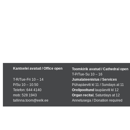
Kantselei avatud / Office open
Toomkirik avatud / Cathedral open
T-P/Tue-Su 10 – 16
T-R/Tue-Fri 10 – 14
Jumalateenistus / Services
P/Su 10 – 10.50
Pühapäeviti kl 11 / Sundays at 11
Telefon: 644 4140
Orelipooltund
laupäeviti kl 12
mob: 528 1943
Organ recital
, Saturdays at 12
tallinna.toom@eelk.ee
Annetusega / Donation required