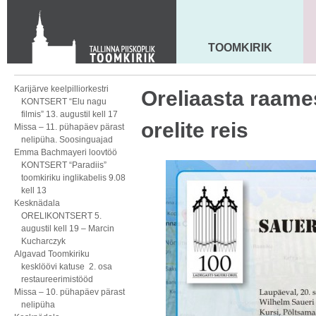
KONTAKT
Toom-Kooli 6, 10130 TALLINN
tallinna.toom
@
eelk.ee
TOOMKIRIK
MAARJA KIRIK
+372 644 4140
Karijärve keelpilliorkestri
Oreliaasta raame
KONTSERT “Elu nagu
filmis” 13. augustil kell 17
orelite reis
Missa – 11. pühapäev pärast
nelipüha. Soosinguajad
Emma Bachmayeri loovtöö
KONTSERT “Paradiis”
toomkiriku inglikabelis 9.08
kell 13
Kesknädala
ORELIKONTSERT 5.
augustil kell 19 – Marcin
Kucharczyk
Algavad Toomkiriku
kesklöövi katuse 2. osa
restaureerimistööd
Missa – 10. pühapäev pärast
nelipüha