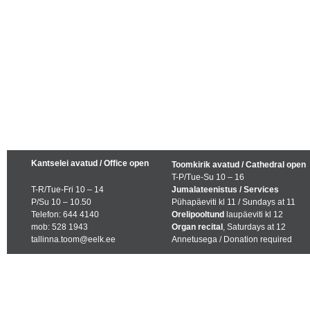
Kantselei avatud / Office open
Toomkirik avatud / Cathedral open
T-P/Tue-Su 10 – 16
T-R/Tue-Fri 10 – 14
Jumalateenistus / Services
P/Su 10 – 10.50
Pühapäeviti kl 11 / Sundays at 11
Telefon: 644 4140
Orelipooltund
laupäeviti kl 12
mob: 528 1943
Organ recital
, Saturdays at 12
tallinna.toom@eelk.ee
Annetusega / Donation required