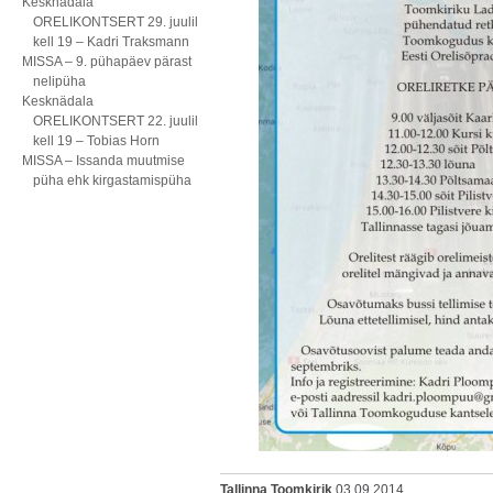
Kesknädala
ORELIKONTSERT 29. juulil
kell 19 – Kadri Traksmann
MISSA – 9. pühapäev pärast
nelipüha
Kesknädala
ORELIKONTSERT 22. juulil
kell 19 – Tobias Horn
MISSA – Issanda muutmise
püha ehk kirgastamispüha
Tallinna Toomkirik
03.09.2014