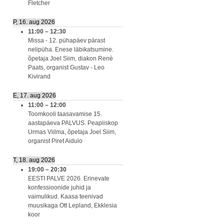
Fletcher
P, 16. aug 2026
11:00
–
12:30
Missa - 12. pühapäev pärast
nelipüha. Enese läbikatsumine.
õpetaja Joel Siim, diakon Renè
Paats, organist Gustav - Leo
Kivirand
E, 17. aug 2026
11:00
–
12:00
Toomkooli taasavamise 15.
aastapäeva PALVUS. Peapiiskop
Urmas Viilma, õpetaja Joel Siim,
organist Piret Aidulo
T, 18. aug 2026
19:00
–
20:30
EESTI PALVE 2026. Erinevate
konfessioonide juhid ja
vaimulikud. Kaasa teenivad
muusikaga Ott Lepland, Ekklesia
koor