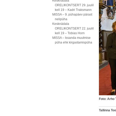
Kesknädala
ORELIKONTSERT 29. juulil
kell 19 – Kadri Traksmann
MISSA – 9. pühapäev pärast
nelipüha
Kesknädala
ORELIKONTSERT 22. juulil
kell 19 – Tobias Horn
MISSA – Issanda muutmise
püha ehk kirgastamispüha
Foto: Arho 
Tallinna T