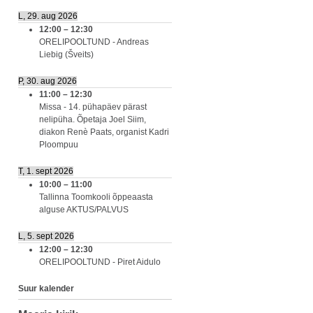
L, 29. aug 2026
12:00
–
12:30
ORELIPOOLTUND - Andreas
Liebig (Šveits)
P, 30. aug 2026
11:00
–
12:30
Missa - 14. pühapäev pärast
nelipüha. Õpetaja Joel Siim,
diakon Renè Paats, organist Kadri
Ploompuu
T, 1. sept 2026
10:00
–
11:00
Tallinna Toomkooli õppeaasta
alguse AKTUS/PALVUS
L, 5. sept 2026
12:00
–
12:30
ORELIPOOLTUND - Piret Aidulo
Suur kalender