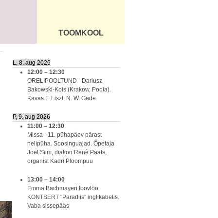
TOOMKOOL
DUS
ÜLDINFO
L, 8. aug 2026
12:00
–
12:30
ORELIPOOLTUND - Dariusz
Bakowski-Kois (Krakow, Poola).
Kavas F. Liszt, N. W. Gade
P, 9. aug 2026
11:00
–
12:30
Missa - 11. pühapäev pärast
nelipüha. Soosinguajad. Õpetaja
Joel Siim, diakon Renè Paats,
organist Kadri Ploompuu
13:00
–
14:00
Emma Bachmayeri loovtöö
KONTSERT "Paradiis" inglikabelis.
Vaba sissepääs