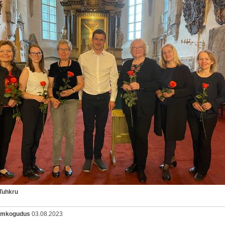
Tuhkru
oomkogudus
03.08.2023