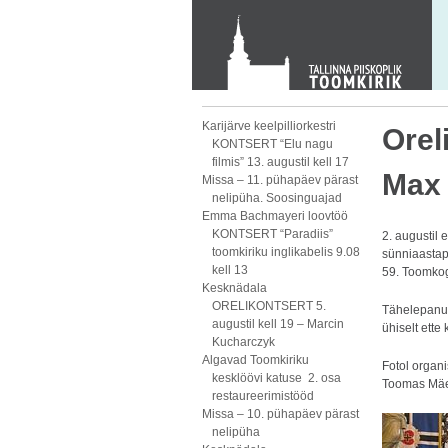
KONTAKT
Toom-Kooli 6, 10130 TALLINN
tallinna.toom
@
eelk.ee
+372 644 4140
Karijärve keelpilliorkestri
Orel
KONTSERT “Elu nagu
filmis” 13. augustil kell 17
Max 
Missa – 11. pühapäev pärast
nelipüha. Soosinguajad
Emma Bachmayeri loovtöö
KONTSERT “Paradiis”
2. augustil 
toomkiriku inglikabelis 9.08
sünniaastap
kell 13
59. Toomkog
Kesknädala
ORELIKONTSERT 5.
Tähelepanuv
augustil kell 19 – Marcin
ühiselt ette 
Kucharczyk
Algavad Toomkiriku
Fotol organi
kesklöövi katuse 2. osa
Toomas Mäevä
restaureerimistööd
Missa – 10. pühapäev pärast
nelipüha