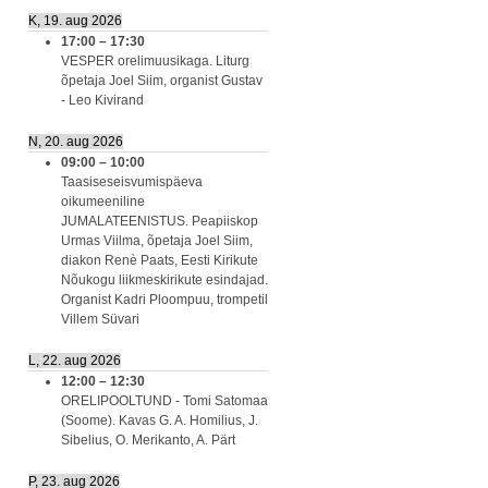
K, 19. aug 2026
17:00
–
17:30
VESPER orelimuusikaga. Liturg
õpetaja Joel Siim, organist Gustav
- Leo Kivirand
N, 20. aug 2026
09:00
–
10:00
Taasiseseisvumispäeva
oikumeeniline
JUMALATEENISTUS. Peapiiskop
Urmas Viilma, õpetaja Joel Siim,
diakon Renè Paats, Eesti Kirikute
Nõukogu liikmeskirikute esindajad.
Organist Kadri Ploompuu, trompetil
Villem Süvari
L, 22. aug 2026
12:00
–
12:30
ORELIPOOLTUND - Tomi Satomaa
(Soome). Kavas G. A. Homilius, J.
Sibelius, O. Merikanto, A. Pärt
P, 23. aug 2026