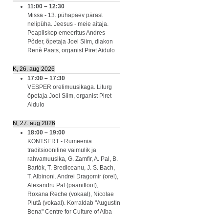
11:00
–
12:30
Missa - 13. pühapäev pärast
nelipüha. Jeesus - meie aitaja.
Peapiiskop emeeritus Andres
Põder, õpetaja Joel Siim, diakon
Renè Paats, organist Piret Aidulo
K, 26. aug 2026
17:00
–
17:30
VESPER orelimuusikaga. Liturg
õpetaja Joel Siim, organist Piret
Aidulo
N, 27. aug 2026
18:00
–
19:00
KONTSERT - Rumeenia
traditsiooniline vaimulik ja
rahvamuusika, G. Zamfir, A. Pal, B.
Bartók, T. Brediceanu, J. S. Bach,
T. Albinoni. Andrei Dragomir (orel),
Alexandru Pal (paaniflööt),
Roxana Reche (vokaal), Nicolae
Plută (vokaal). Korraldab "Augustin
Bena" Centre for Culture of Alba