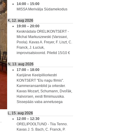
14:00
–
15:00
MISSA Merivälja Südamekodus
K, 12. aug 2026
19:00
–
20:00
Kesknädala ORELIKONTSERT -
Michal Markuszewski (Varssavi,
Poola). Kavas A. Freyer, F. Liszt, C.
Franck, J. Łuciuk,
improvisatsioonid. Piletid 15/10 €
N, 13. aug 2026
17:00
–
18:00
Karijärve Keelpilliorkestri
KONTSERT "Elu nagu filmis".
Kammeransamblid ja orkester.
Kavas Mozart, Schumann, Dvořák,
Halvorsen, eesti filmimuusika.
Sissepääs vaba annetusega
L, 15. aug 2026
12:00
–
12:30
ORELIPOOLTUND - Tiia Tenno.
Kavas J. S. Bach, C. Franck, P.