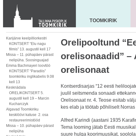
KONTAKT
Toom-Kooli 6, 10130 TALLINN
tallinna.toom
@
eelk.ee
TOOMKIRIK
MAARJA KIRIK
+372 644 4140
Karijärve keelpilliorkestri
Orelipooltund “Ee
KONTSERT “Elu nagu
filmis” 13. augustil kell 17
orelisonaadid” – 
Missa – 11. pühapäev pärast
nelipüha. Soosinguajad
Emma Bachmayeri loovtöö
orelisonaat
KONTSERT “Paradiis”
toomkiriku inglikabelis 9.08
kell 13
Kontserdisarjas “12 eesti heliloojat
Kesknädala
juulil seitsmenda sonaadi ettekanne
ORELIKONTSERT 5.
augustil kell 19 – Marcin
Orelisonaat nr. 4. Teose esitab välj
Kucharczyk
kes elab ja töötab põhiliselt Norra
Algavad Toomkiriku
kesklöövi katuse 2. osa
Alfred Karindi (aastani 1935 Karafin)
restaureerimistööd
Missa – 10. pühapäev pärast
Tema looming jätab Eesti muusikalu
nelipüha
suure hulga koorimuusikat, soolola