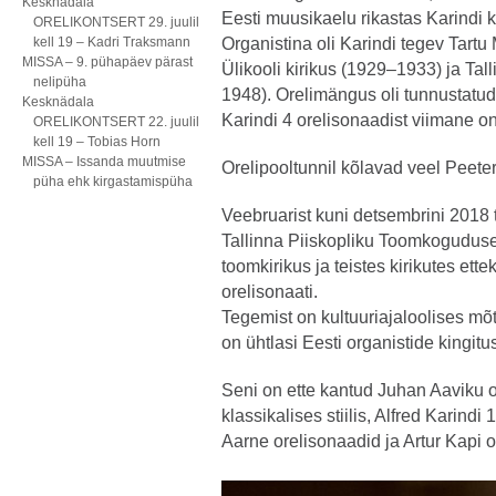
Kesknädala
Eesti muusikaelu rikastas Karindi ka
ORELIKONTSERT 29. juulil
kell 19 – Kadri Traksmann
Organistina oli Karindi tegev Tartu
MISSA – 9. pühapäev pärast
Ülikooli kirikus (1929–1933) ja Tal
nelipüha
1948). Orelimängus oli tunnustatu
Kesknädala
Karindi 4 orelisonaadist viimane on
ORELIKONTSERT 22. juulil
kell 19 – Tobias Horn
MISSA – Issanda muutmise
Orelipooltunnil kõlavad veel Peeter
püha ehk kirgastamispüha
Veebruarist kuni detsembrini 2018 
Tallinna Piiskopliku Toomkoguduse 
toomkirikus ja teistes kirikutes ett
orelisonaati.
Tegemist on kultuuriajaloolises mõ
on ühtlasi Eesti organistide kingitu
Seni on ette kantud Juhan Aaviku o
klassikalises stiilis, Alfred Karindi
Aarne orelisonaadid ja Artur Kapi or