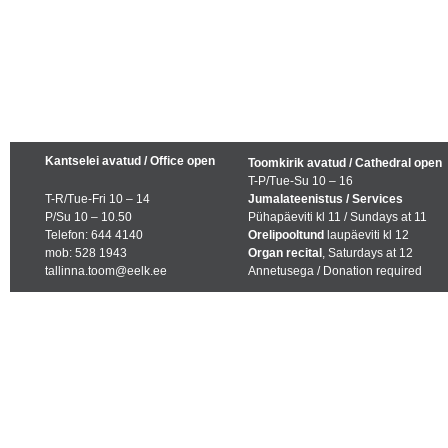
Kantselei avatud / Office open
Toomkirik avatud / Cathedral open
T-P/Tue-Su 10 – 16
T-R/Tue-Fri 10 – 14
Jumalateenistus / Services
P/Su 10 – 10.50
Pühapäeviti kl 11 / Sundays at 11
Telefon: 644 4140
Orelipooltund
laupäeviti kl 12
mob: 528 1943
Organ recital
, Saturdays at 12
tallinna.toom@eelk.ee
Annetusega / Donation required