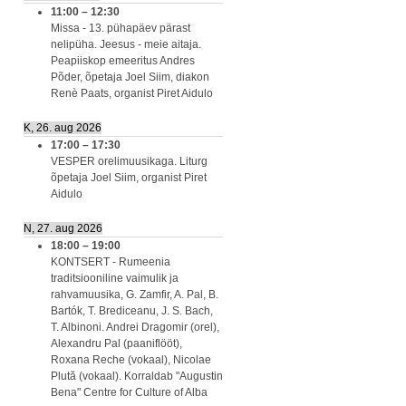
11:00
–
12:30
Missa - 13. pühapäev pärast
nelipüha. Jeesus - meie aitaja.
Peapiiskop emeeritus Andres
Põder, õpetaja Joel Siim, diakon
Renè Paats, organist Piret Aidulo
K, 26. aug 2026
17:00
–
17:30
VESPER orelimuusikaga. Liturg
õpetaja Joel Siim, organist Piret
Aidulo
N, 27. aug 2026
18:00
–
19:00
KONTSERT - Rumeenia
traditsiooniline vaimulik ja
rahvamuusika, G. Zamfir, A. Pal, B.
Bartók, T. Brediceanu, J. S. Bach,
T. Albinoni. Andrei Dragomir (orel),
Alexandru Pal (paaniflööt),
Roxana Reche (vokaal), Nicolae
Plută (vokaal). Korraldab "Augustin
Bena" Centre for Culture of Alba