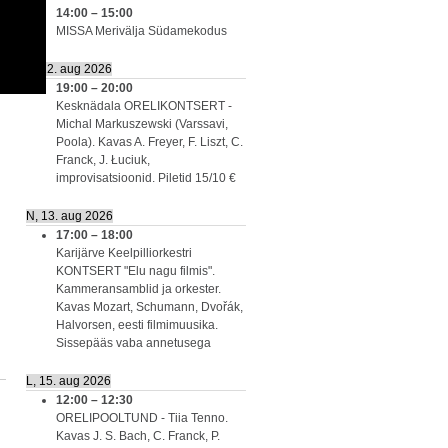
14:00
–
15:00
MISSA Merivälja Südamekodus
K, 12. aug 2026
19:00
–
20:00
Kesknädala ORELIKONTSERT -
Michal Markuszewski (Varssavi,
Poola). Kavas A. Freyer, F. Liszt, C.
Franck, J. Łuciuk,
improvisatsioonid. Piletid 15/10 €
N, 13. aug 2026
17:00
–
18:00
Karijärve Keelpilliorkestri
KONTSERT "Elu nagu filmis".
Kammeransamblid ja orkester.
Kavas Mozart, Schumann, Dvořák,
Halvorsen, eesti filmimuusika.
Sissepääs vaba annetusega
L, 15. aug 2026
12:00
–
12:30
ORELIPOOLTUND - Tiia Tenno.
Kavas J. S. Bach, C. Franck, P.