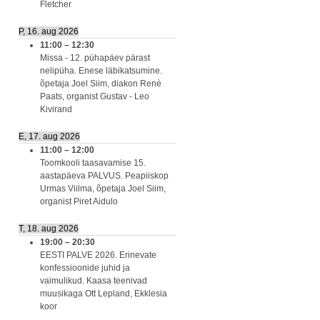
Fletcher
P, 16. aug 2026
11:00
–
12:30
Missa - 12. pühapäev pärast
nelipüha. Enese läbikatsumine.
õpetaja Joel Siim, diakon Renè
Paats, organist Gustav - Leo
Kivirand
E, 17. aug 2026
11:00
–
12:00
Toomkooli taasavamise 15.
aastapäeva PALVUS. Peapiiskop
Urmas Viilma, õpetaja Joel Siim,
organist Piret Aidulo
T, 18. aug 2026
19:00
–
20:30
EESTI PALVE 2026. Erinevate
konfessioonide juhid ja
vaimulikud. Kaasa teenivad
muusikaga Ott Lepland, Ekklesia
koor