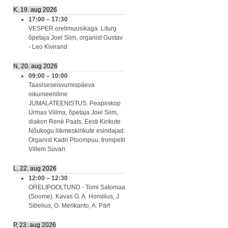
K, 19. aug 2026
17:00
–
17:30
VESPER orelimuusikaga. Liturg
õpetaja Joel Siim, organist Gustav
- Leo Kivirand
N, 20. aug 2026
09:00
–
10:00
Taasiseseisvumispäeva
oikumeeniline
JUMALATEENISTUS. Peapiiskop
Urmas Viilma, õpetaja Joel Siim,
diakon Renè Paats, Eesti Kirikute
Nõukogu liikmeskirikute esindajad.
Organist Kadri Ploompuu, trompetil
Villem Süvari
L, 22. aug 2026
12:00
–
12:30
ORELIPOOLTUND - Tomi Satomaa
(Soome). Kavas G. A. Homilius, J.
Sibelius, O. Merikanto, A. Pärt
P, 23. aug 2026