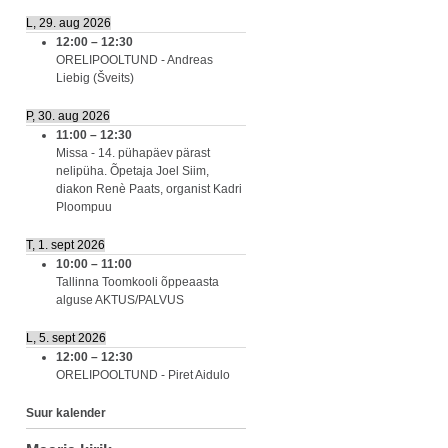
L, 29. aug 2026
12:00
–
12:30
ORELIPOOLTUND - Andreas
Liebig (Šveits)
P, 30. aug 2026
11:00
–
12:30
Missa - 14. pühapäev pärast
nelipüha. Õpetaja Joel Siim,
diakon Renè Paats, organist Kadri
Ploompuu
T, 1. sept 2026
10:00
–
11:00
Tallinna Toomkooli õppeaasta
alguse AKTUS/PALVUS
L, 5. sept 2026
12:00
–
12:30
ORELIPOOLTUND - Piret Aidulo
Suur kalender