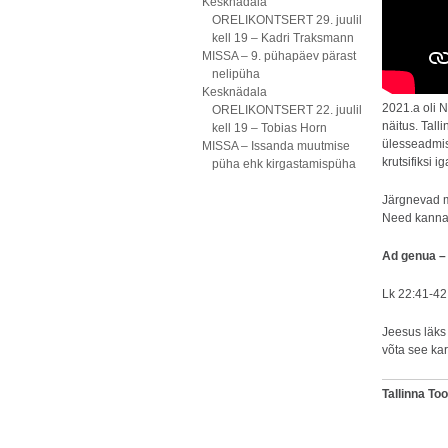
Kesknädala
ORELIKONTSERT 29. juulil
kell 19 – Kadri Traksmann
MISSA – 9. pühapäev pärast
nelipüha
Kesknädala
2021.a oli 
ORELIKONTSERT 22. juulil
näitus. Tall
kell 19 – Tobias Horn
ülesseadmist
MISSA – Issanda muutmise
krutsifiksi ig
püha ehk kirgastamispüha
Järgnevad m
Need kannav
Ad genua –
Lk 22:41-42
Jeesus läks 
võta see ka
Tallinna T