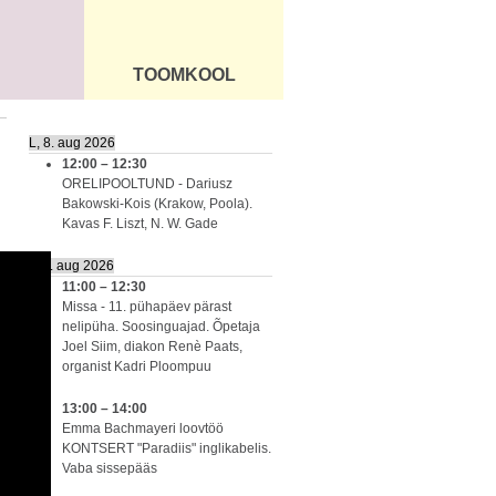
TOOMKOOL
DUS
ÜLDINFO
L, 8. aug 2026
12:00
–
12:30
ORELIPOOLTUND - Dariusz
Bakowski-Kois (Krakow, Poola).
Kavas F. Liszt, N. W. Gade
P, 9. aug 2026
11:00
–
12:30
Missa - 11. pühapäev pärast
nelipüha. Soosinguajad. Õpetaja
Joel Siim, diakon Renè Paats,
organist Kadri Ploompuu
13:00
–
14:00
Emma Bachmayeri loovtöö
KONTSERT "Paradiis" inglikabelis.
Vaba sissepääs