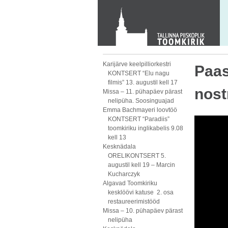
KONTAKT
Toom-Kooli 6, 10130 TALLINN
tallinna.toom
@
eelk.ee
+372 644 4140
Karijärve keelpilliorkestri
Paas
KONTSERT “Elu nagu
filmis” 13. augustil kell 17
nost
Missa – 11. pühapäev pärast
nelipüha. Soosinguajad
Emma Bachmayeri loovtöö
KONTSERT “Paradiis”
toomkiriku inglikabelis 9.08
kell 13
Kesknädala
ORELIKONTSERT 5.
augustil kell 19 – Marcin
Kucharczyk
Algavad Toomkiriku
kesklöövi katuse 2. osa
restaureerimistööd
Missa – 10. pühapäev pärast
nelipüha