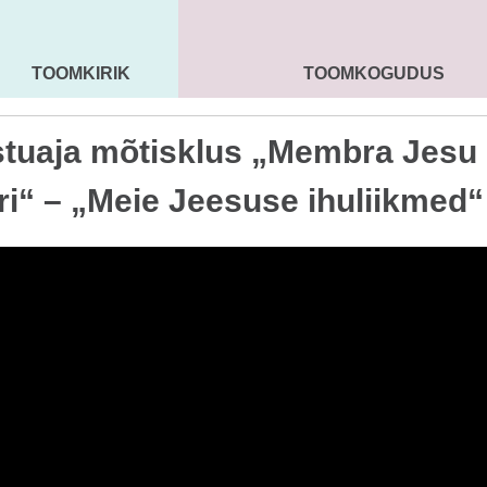
TOOMKIRIK
TOOMKOGUDUS
MAARJA KIRIK
SEENIORID
KOGU
tuaja mõtisklus „Membra Jesu
ri“ – „Meie Jeesuse ihuliikmed“