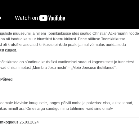
Niguliste muuseumi ja hiljem Toomkirikusse üles seatud Christian Ackermanni tööde
inna oli toodud ka suur triumfirist Koeru kirikust. Enne näituse Toomkirikusse
 oli krutsifiks asetatud kirikusse pinkide peale ja mul võimalus uurida seda
ast küljest.
õtisklused on sündinud krutsifiksi vaatlemisel saadud kogemustest ja tunnetest.
ad ühist nimetust „Membra Jesu nostri“ – „Meie Jeesuse ihuliikmed“.
 Põlved
eemale kiviviske kaugusele, langes põlvili maha ja palvetas: «Isa, kui sa tahad,
rikas minult ära! Ometi ärgu sündigu minu tahtmine, vaid sinu oma!»
oomkogudus
25.03.2024