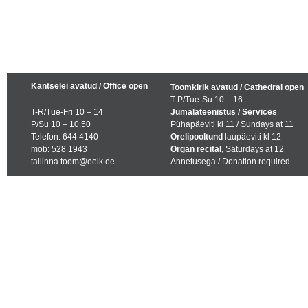
Kantselei avatud / Office open
Toomkirik avatud / Cathedral open
T-P/Tue-Su 10 – 16
T-R/Tue-Fri 10 – 14
Jumalateenistus / Services
P/Su 10 – 10.50
Pühapäeviti kl 11 / Sundays at 11
Telefon: 644 4140
Orelipooltund
laupäeviti kl 12
mob: 528 1943
Organ recital
, Saturdays at 12
tallinna.toom@eelk.ee
Annetusega / Donation required