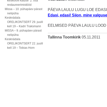
kesklöövi katuse 2. osa
restaureerimistööd
Missa – 10. pühapäev pärast
PÄEVA LAULU LUGU LOE EDASI 
nelipüha
Edasi, edasi! Siion, mine valgus
Kesknädala
ORELIKONTSERT 29. juulil
EELMISED PÄEVA LAULU LOOD
kell 19 – Kadri Traksmann
MISSA – 9. pühapäev pärast
nelipüha
Tallinna Toomkirik
05.11.2011
Kesknädala
ORELIKONTSERT 22. juulil
kell 19 – Tobias Horn