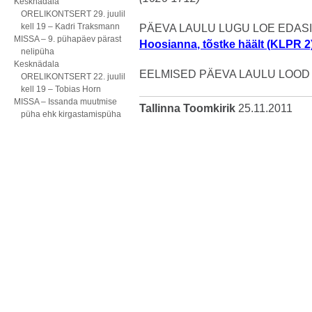
Kesknädala
ORELIKONTSERT 29. juulil
kell 19 – Kadri Traksmann
PÄEVA LAULU LUGU LOE EDASI S
MISSA – 9. pühapäev pärast
Hoosianna, tõstke häält (KLPR 2
nelipüha
Kesknädala
EELMISED PÄEVA LAULU LOOD
ORELIKONTSERT 22. juulil
kell 19 – Tobias Horn
MISSA – Issanda muutmise
Tallinna Toomkirik
25.11.2011
püha ehk kirgastamispüha