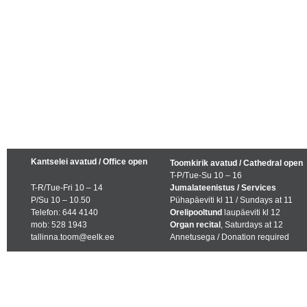
Kantselei avatud / Office open
Toomkirik avatud / Cathedral open
T-P/Tue-Su 10 – 16
T-R/Tue-Fri 10 – 14
Jumalateenistus / Services
P/Su 10 – 10.50
Pühapäeviti kl 11 / Sundays at 11
Telefon: 644 4140
Orelipooltund
laupäeviti kl 12
mob: 528 1943
Organ recital
, Saturdays at 12
tallinna.toom@eelk.ee
Annetusega / Donation required