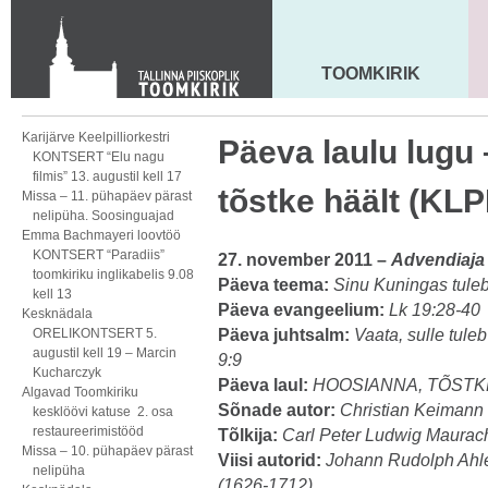
KONTAKT
Toom-Kooli 6, 10130 TALLINN
tallinna.toom
@
eelk.ee
TOOMKIRIK
MAARJA KIRIK
+372 644 4140
Karijärve Keelpilliorkestri
Päeva laulu lugu
KONTSERT “Elu nagu
filmis” 13. augustil kell 17
tõstke häält (KLP
Missa – 11. pühapäev pärast
nelipüha. Soosinguajad
Emma Bachmayeri loovtöö
KONTSERT “Paradiis”
27. november 2011 –
Advendiaja 
toomkiriku inglikabelis 9.08
Päeva teema:
Sinu Kuningas tuleb
kell 13
Päeva evangeelium:
Lk 19:28-40
Kesknädala
ORELIKONTSERT 5.
Päeva juhtsalm:
Vaata, sulle tuleb
augustil kell 19 – Marcin
9:9
Kucharczyk
Päeva laul:
HOOSIANNA, TÕSTKE
Algavad Toomkiriku
Sõnade autor:
Christian Keimann
kesklöövi katuse 2. osa
restaureerimistööd
Tõlkija:
Carl Peter Ludwig Maurac
Missa – 10. pühapäev pärast
Viisi autorid:
Johann Rudolph Ahl
nelipüha
(1626-1712)