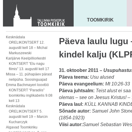
Toom-Kooli 6, 10130 TALLINN
tallinna.toom
@
eelk.ee
+372 644 4140
TOOMKIRIK
MAARJA KIRIK
Kesknädala
Päeva laulu lugu 
ORELIKONTSERT 12.
augustil kell 18 – Michal
kindel kalju (KLP
Markuszewski
Karijärve Keelpilliorkestri
KONTSERT “Elu nagu
filmis” 13. augustil kell 17
31. oktoober 2011 –
Usupuhastus
Missa – 11. pühapäev pärast
Päeva teema:
Usu alused
nelipüha. Soosinguajad
Päeva evangeelium:
Mt 10:26-33
Emma Bachmayeri loovtöö
KONTSERT “Paradiis”
Päeva juhtsalm:
Teist alust ei saa
toomkiriku inglikabelis 9.08
olemas – see on Jeesus Kristus!
– 
kell 13
Päeva laul:
KÜLL KANNAB KINDE
Kesknädala
Sõnade autor:
Samuel John Stone’
ORELIKONTSERT 5.
augustil kell 19 – Marcin
(1854-1923)
Kucharczyk
Viisi autor:
Samuel Sebastian Wes
Algavad Toomkiriku