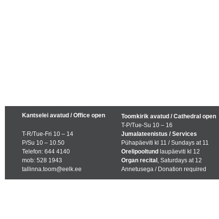
Kantselei avatud / Office open
Toomkirik avatud / Cathedral open
T-P/Tue-Su 10 – 16
T-R/Tue-Fri 10 – 14
Jumalateenistus / Services
P/Su 10 – 10.50
Pühapäeviti kl 11 / Sundays at 11
Telefon: 644 4140
Orelipooltund
laupäeviti kl 12
mob: 528 1943
Organ recital
, Saturdays at 12
tallinna.toom@eelk.ee
Annetusega / Donation required