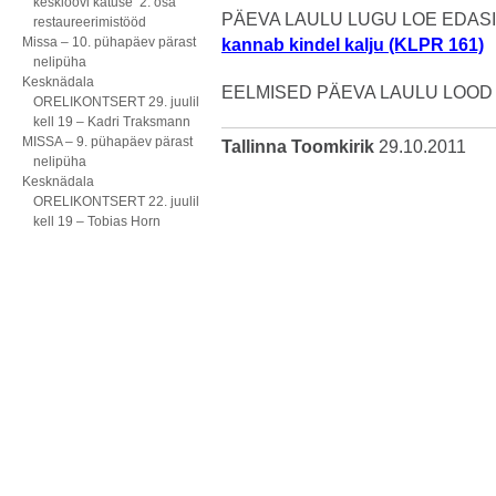
kesklöövi katuse 2. osa
PÄEVA LAULU LUGU LOE EDASI 
restaureerimistööd
Missa – 10. pühapäev pärast
kannab kindel kalju (KLPR 161)
nelipüha
Kesknädala
EELMISED PÄEVA LAULU LOOD
ORELIKONTSERT 29. juulil
kell 19 – Kadri Traksmann
MISSA – 9. pühapäev pärast
Tallinna Toomkirik
29.10.2011
nelipüha
Kesknädala
ORELIKONTSERT 22. juulil
kell 19 – Tobias Horn