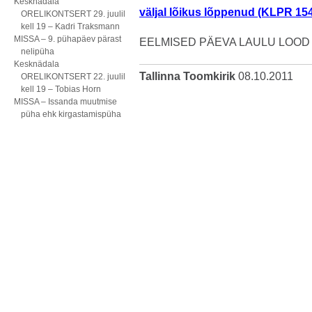
Kesknädala
väljal lõikus lõppenud (KLPR 15
ORELIKONTSERT 29. juulil
kell 19 – Kadri Traksmann
MISSA – 9. pühapäev pärast
EELMISED PÄEVA LAULU LOOD
nelipüha
Kesknädala
Tallinna Toomkirik
08.10.2011
ORELIKONTSERT 22. juulil
kell 19 – Tobias Horn
MISSA – Issanda muutmise
püha ehk kirgastamispüha