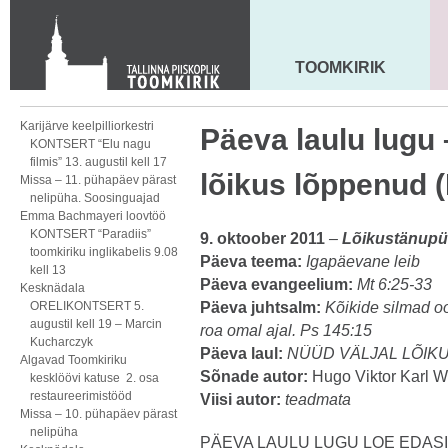
KONTAKT
Toom-Kooli 6, 10130 TALLINN
tallinna.toom
@
eelk.ee
TOOMKIRIK
MAARJA KIRIK
+372 644 4140
Karijärve keelpilliorkestri
Päeva laulu lugu 
KONTSERT “Elu nagu
filmis” 13. augustil kell 17
lõikus lõppenud 
Missa – 11. pühapäev pärast
nelipüha. Soosinguajad
Emma Bachmayeri loovtöö
KONTSERT “Paradiis”
9. oktoober 2011
–
Lõikustänup
toomkiriku inglikabelis 9.08
Päeva teema:
Igapäevane leib
kell 13
Päeva evangeelium:
Mt 6:25-33
Kesknädala
ORELIKONTSERT 5.
Päeva juhtsalm:
Kõikide silmad o
augustil kell 19 – Marcin
roa omal ajal.
Ps 145:15
Kucharczyk
Päeva laul:
NÜÜD VÄLJAL LÕIKU
Algavad Toomkiriku
Sõnade autor:
Hugo Viktor Karl 
kesklöövi katuse 2. osa
restaureerimistööd
Viisi autor:
teadmata
Missa – 10. pühapäev pärast
nelipüha
PÄEVA LAULU LUGU LOE EDASI S