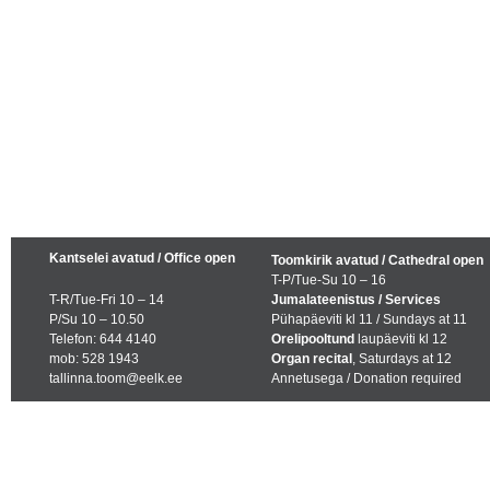
Kantselei avatud / Office open
Toomkirik avatud / Cathedral open
T-P/Tue-Su 10 – 16
T-R/Tue-Fri 10 – 14
Jumalateenistus / Services
P/Su 10 – 10.50
Pühapäeviti kl 11 / Sundays at 11
Telefon: 644 4140
Orelipooltund
laupäeviti kl 12
mob: 528 1943
Organ recital
, Saturdays at 12
tallinna.toom@eelk.ee
Annetusega / Donation required