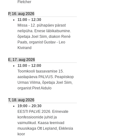
Fletcher
P, 16. aug 2026
11:00
–
12:30
Missa - 12. pühapäev pärast
nelipüha. Enese läbikatsumine.
õpetaja Joel Siim, diakon Renè
Paats, organist Gustav - Leo
Kivirand
E, 17. aug 2026
11:00
–
12:00
Toomkooli taasavamise 15.
aastapäeva PALVUS. Peapiiskop
Urmas Viilma, õpetaja Joel Siim,
organist Piret Aidulo
T, 18. aug 2026
19:00
–
20:30
EESTI PALVE 2026. Erinevate
konfessioonide juhid ja
vaimulikud. Kaasa teenivad
muusikaga Ott Lepland, Ekklesia
koor