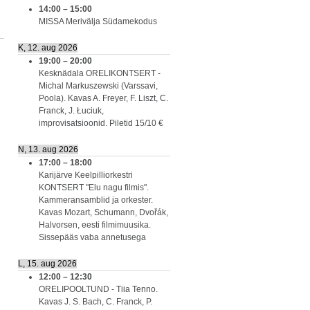
14:00
–
15:00
MISSA Merivälja Südamekodus
K, 12. aug 2026
19:00
–
20:00
Kesknädala ORELIKONTSERT -
Michal Markuszewski (Varssavi,
Poola). Kavas A. Freyer, F. Liszt, C.
Franck, J. Łuciuk,
improvisatsioonid. Piletid 15/10 €
N, 13. aug 2026
17:00
–
18:00
Karijärve Keelpilliorkestri
KONTSERT "Elu nagu filmis".
Kammeransamblid ja orkester.
Kavas Mozart, Schumann, Dvořák,
Halvorsen, eesti filmimuusika.
Sissepääs vaba annetusega
L, 15. aug 2026
12:00
–
12:30
ORELIPOOLTUND - Tiia Tenno.
Kavas J. S. Bach, C. Franck, P.