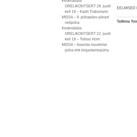
Kesknädala
ORELIKONTSERT 29. juulil
EELMISED 
kell 19 – Kadri Traksmann
MISSA – 9. pühapäev pärast
Tallinna To
nelipüha
Kesknädala
ORELIKONTSERT 22. juulil
kell 19 – Tobias Horn
MISSA – Issanda muutmise
püha ehk kirgastamispüha