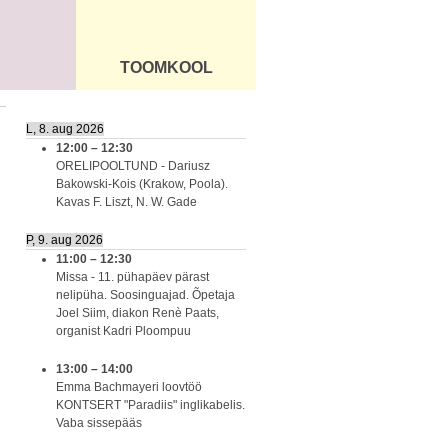
TOOMKOOL
DUS
ÜLDINFO
L, 8. aug 2026
12:00
–
12:30
ORELIPOOLTUND - Dariusz
Bakowski-Kois (Krakow, Poola).
Kavas F. Liszt, N. W. Gade
P, 9. aug 2026
11:00
–
12:30
Missa - 11. pühapäev pärast
nelipüha. Soosinguajad. Õpetaja
Joel Siim, diakon Renè Paats,
organist Kadri Ploompuu
13:00
–
14:00
Emma Bachmayeri loovtöö
KONTSERT "Paradiis" inglikabelis.
Vaba sissepääs