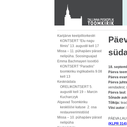
KONTAKT
Toom-Kooli 6, 10130 TALLINN
tallinna.toom
@
eelk.ee
+372 644 4140
Karijärve keelpilliorkestri
Päev
KONTSERT “Elu nagu
filmis” 13. augustil kell 17
süda
Missa – 11. pühapäev pärast
nelipüha. Soosinguajad
Emma Bachmayeri loovtöö
KONTSERT “Paradiis”
18. septem
toomkiriku inglikabelis 9.08
Päeva teem
kell 13
Päeva evan
Kesknädala
Päeva juht
ORELIKONTSERT 5.
vendadest, s
augustil kell 19 – Marcin
Päeva laul:
Kucharczyk
Sõnade aut
Algavad Toomkiriku
Tõlkija:
tea
kesklöövi katuse 2. osa
Viisi autor:
restaureerimistööd
Missa – 10. pühapäev pärast
PÄEVA LAU
nelipüha
(KLPR 314)