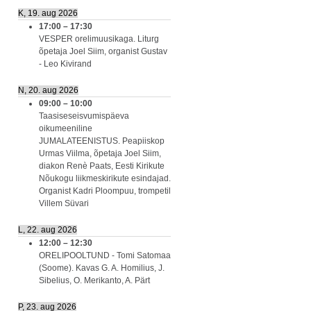
K, 19. aug 2026
17:00
–
17:30
VESPER orelimuusikaga. Liturg
õpetaja Joel Siim, organist Gustav
- Leo Kivirand
N, 20. aug 2026
09:00
–
10:00
Taasiseseisvumispäeva
oikumeeniline
JUMALATEENISTUS. Peapiiskop
Urmas Viilma, õpetaja Joel Siim,
diakon Renè Paats, Eesti Kirikute
Nõukogu liikmeskirikute esindajad.
Organist Kadri Ploompuu, trompetil
Villem Süvari
L, 22. aug 2026
12:00
–
12:30
ORELIPOOLTUND - Tomi Satomaa
(Soome). Kavas G. A. Homilius, J.
Sibelius, O. Merikanto, A. Pärt
P, 23. aug 2026