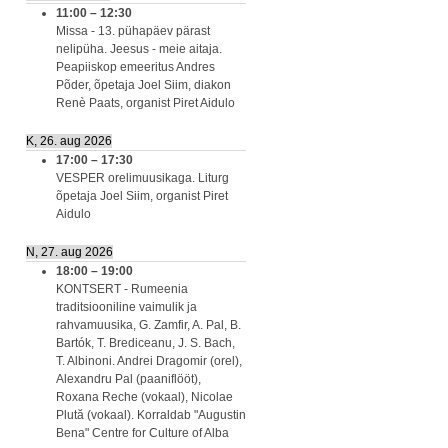
11:00
–
12:30
Missa - 13. pühapäev pärast
nelipüha. Jeesus - meie aitaja.
Peapiiskop emeeritus Andres
Põder, õpetaja Joel Siim, diakon
Renè Paats, organist Piret Aidulo
K, 26. aug 2026
17:00
–
17:30
VESPER orelimuusikaga. Liturg
õpetaja Joel Siim, organist Piret
Aidulo
N, 27. aug 2026
18:00
–
19:00
KONTSERT - Rumeenia
traditsiooniline vaimulik ja
rahvamuusika, G. Zamfir, A. Pal, B.
Bartók, T. Brediceanu, J. S. Bach,
T. Albinoni. Andrei Dragomir (orel),
Alexandru Pal (paaniflööt),
Roxana Reche (vokaal), Nicolae
Plută (vokaal). Korraldab "Augustin
Bena" Centre for Culture of Alba