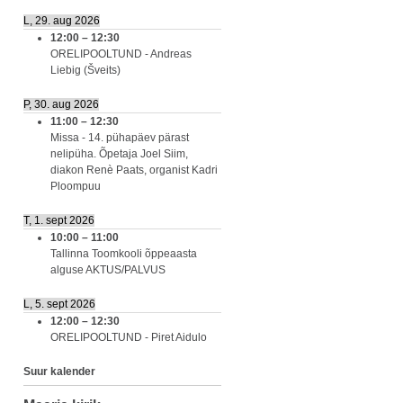
L, 29. aug 2026
12:00
–
12:30
ORELIPOOLTUND - Andreas
Liebig (Šveits)
P, 30. aug 2026
11:00
–
12:30
Missa - 14. pühapäev pärast
nelipüha. Õpetaja Joel Siim,
diakon Renè Paats, organist Kadri
Ploompuu
T, 1. sept 2026
10:00
–
11:00
Tallinna Toomkooli õppeaasta
alguse AKTUS/PALVUS
L, 5. sept 2026
12:00
–
12:30
ORELIPOOLTUND - Piret Aidulo
Suur kalender