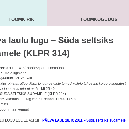
TOOMKIRIK
TOOMKOGUDUS
MAARJA KIRIK
SEENIORID
KOGU
a laulu lugu – Süda seltsiks
mele (KLPR 314)
ber 2011
– 14. pühapäev pärast nelipüha
a:
Meie ligimene
geelium:
Mt 5:43-48
salm:
Kristus ütleb: Mida te iganes olete teinud kellele tahes mu kõige pisematest
eda te olete teinud mulle.
Mt 25:40
SÜDA SELTSIKS SÜDAMELE (KLPR 314)
or:
Nikolaus Ludwig von Zinzendorf (1700-1760)
dmata
Böömimaa vennad
LU LUGU LOE EDASI SIIT:
PÄEVA LAUL 18. IX 2011 – Süda seltsiks südamele