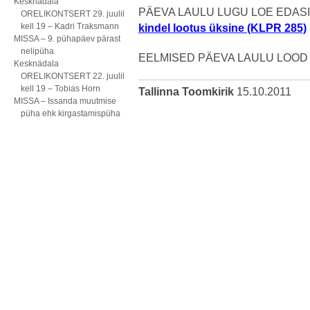
Kesknädala
PÄEVA LAULU LUGU LOE EDASI 
ORELIKONTSERT 29. juulil
kell 19 – Kadri Traksmann
kindel lootus üksine (KLPR 285)
MISSA – 9. pühapäev pärast
nelipüha
EELMISED PÄEVA LAULU LOOD
Kesknädala
ORELIKONTSERT 22. juulil
kell 19 – Tobias Horn
Tallinna Toomkirik
15.10.2011
MISSA – Issanda muutmise
püha ehk kirgastamispüha