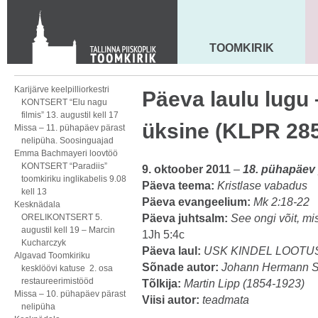
KONTAKT
Toom-Kooli 6, 10130 TALLINN
tallinna.toom
@
eelk.ee
TOOMKIRIK
MAARJA KIRIK
+372 644 4140
Karijärve keelpilliorkestri
Päeva laulu lugu 
KONTSERT “Elu nagu
filmis” 13. augustil kell 17
üksine (KLPR 28
Missa – 11. pühapäev pärast
nelipüha. Soosinguajad
Emma Bachmayeri loovtöö
KONTSERT “Paradiis”
9. oktoober 2011
–
18. pühapäev 
toomkiriku inglikabelis 9.08
Päeva teema:
Kristlase vabadus
kell 13
Päeva evangeelium:
Mk 2:18-22
Kesknädala
ORELIKONTSERT 5.
Päeva juhtsalm:
See ongi võit, mi
augustil kell 19 – Marcin
1Jh 5:4c
Kucharczyk
Päeva laul:
USK KINDEL LOOTUS
Algavad Toomkiriku
Sõnade autor:
Johann Hermann S
kesklöövi katuse 2. osa
restaureerimistööd
Tõlkija:
Martin Lipp (1854-1923)
Missa – 10. pühapäev pärast
Viisi autor:
teadmata
nelipüha