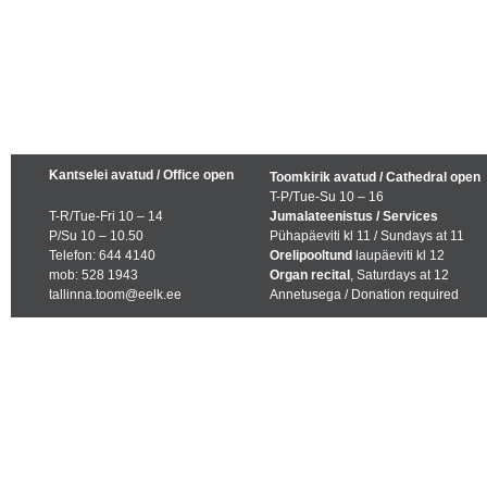
Kantselei avatud / Office open
Toomkirik avatud / Cathedral open
T-P/Tue-Su 10 – 16
T-R/Tue-Fri 10 – 14
Jumalateenistus / Services
P/Su 10 – 10.50
Pühapäeviti kl 11 / Sundays at 11
Telefon: 644 4140
Orelipooltund
laupäeviti kl 12
mob: 528 1943
Organ recital
, Saturdays at 12
tallinna.toom@eelk.ee
Annetusega / Donation required