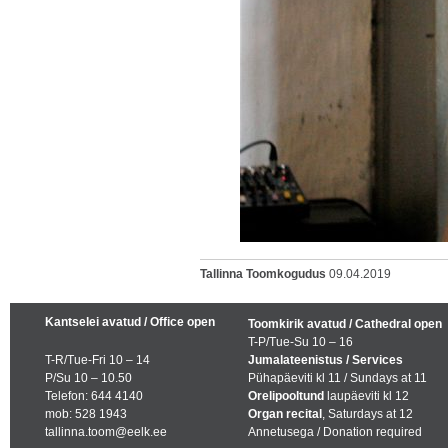
Tallinna Toomkogudus
09.04.2019
Kantselei avatud / Office open
Toomkirik avatud / Cathedral open
T-P/Tue-Su 10 – 16
T-R/Tue-Fri 10 – 14
Jumalateenistus / Services
P/Su 10 – 10.50
Pühapäeviti kl 11 / Sundays at 11
Telefon: 644 4140
Orelipooltund
laupäeviti kl 12
mob: 528 1943
Organ recital
, Saturdays at 12
tallinna.toom@eelk.ee
Annetusega / Donation required