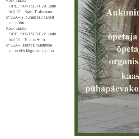
Kesknädala
ORELIKONTSERT 29. juulil
kell 19 – Kadri Traksmann
MISSA – 9. pühapäev pärast
nelipüha
Kesknädala
ORELIKONTSERT 22. juulil
kell 19 – Tobias Horn
MISSA – Issanda muutmise
püha ehk kirgastamispüha