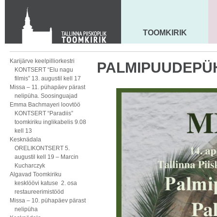
KONTAKT
Toom-Kooli 6, 10130 TALLINN
tallinna.toom
@
eelk.ee
TOOMKIRIK
MAARJA KIRIK
+372 644 4140
Karijärve keelpilliorkestri
PALMIPUUDEPÜ
KONTSERT “Elu nagu
filmis” 13. augustil kell 17
Missa – 11. pühapäev pärast
nelipüha. Soosinguajad
Emma Bachmayeri loovtöö
KONTSERT “Paradiis”
toomkiriku inglikabelis 9.08
kell 13
Kesknädala
ORELIKONTSERT 5.
augustil kell 19 – Marcin
Kucharczyk
Algavad Toomkiriku
kesklöövi katuse 2. osa
restaureerimistööd
Missa – 10. pühapäev pärast
nelipüha