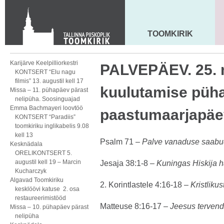
KONTAKT
Toom-Kooli 6, 10130 TALLINN
tallinna.toom
@
eelk.ee
TOOMKIRIK
MAARJA KIRIK
+372 644 4140
Karijärve Keelpilliorkestri
PALVEPÄEV. 25. 
KONTSERT “Elu nagu
filmis” 13. augustil kell 17
kuulutamise püha
Missa – 11. pühapäev pärast
nelipüha. Soosinguajad
Emma Bachmayeri loovtöö
paastumaarjapäe
KONTSERT “Paradiis”
toomkiriku inglikabelis 9.08
kell 13
Psalm 71 –
Palve vanaduse saab
Kesknädala
ORELIKONTSERT 5.
augustil kell 19 – Marcin
Jesaja 38:1-8 –
Kuningas Hiskija 
Kucharczyk
Algavad Toomkiriku
2. Korintlastele 4:16-18 –
Kristlikus
kesklöövi katuse 2. osa
restaureerimistööd
Matteuse 8:16-17 –
Jeesus terven
Missa – 10. pühapäev pärast
nelipüha