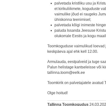
palvetada kristliku usu ja Krist
et kirikuliikmete, koguduste vaba
vaimulike jõud ei raugeks Juma
ühiskonna teenimisel;
palvetada kõigi inimeste hinge
paluda Issanda Jeesuse Kristu
olukorrale Eestis ja kogu maai
Toomkoguduse vaimulikud loevad j
keskpäeva ajal ehk kell 12.00.
Armulauda, eestpalveid ja tuge saa
Palun helistage kantseleisse või ki
tallinna.toom@eelk.ee
Toomkirik on palvetajatele avatud 
Olge hoitud!
Tallinna Toomkogudus
24.03.20