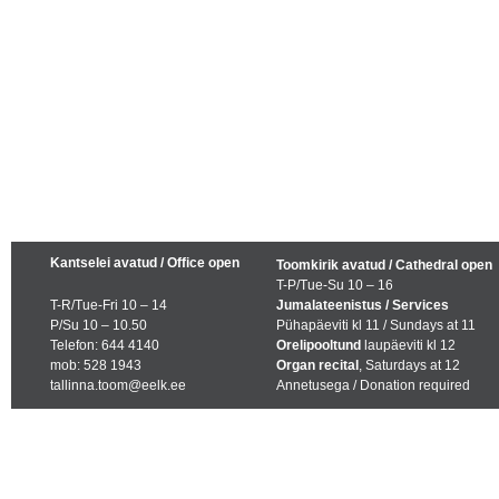
Kantselei avatud / Office open
Toomkirik avatud / Cathedral open
T-P/Tue-Su 10 – 16
T-R/Tue-Fri 10 – 14
Jumalateenistus / Services
P/Su 10 – 10.50
Pühapäeviti kl 11 / Sundays at 11
Telefon: 644 4140
Orelipooltund
laupäeviti kl 12
mob: 528 1943
Organ recital
, Saturdays at 12
tallinna.toom@eelk.ee
Annetusega / Donation required