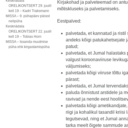
Kesknädala
Kirjakohad ja palveteemad on antud
ORELIKONTSERT 29. juulil
mõtiskluseks ja palvetamiseks.
kell 19 – Kadri Traksmann
MISSA – 9. pühapäev pärast
Eestpalved:
nelipüha
Kesknädala
ORELIKONTSERT 22. juulil
palvetada, et kannatud ja rist
kell 19 – Tobias Horn
andeks kõigi patukahetsejate 
MISSA – Issanda muutmise
patud;
püha ehk kirgastamispüha
palvetada, et Jumal halastaks 
valgust koroonaviiruse levikug
väljumiseks;
palvetada kõigi viiruse tõttu 
pärast;
palvetada, et Jumal tervendak
paluda õnnistust arstidele ja m
ravivad ja nende eest hoolitse
palvetada kõigi ametikandjate, 
riigi ja kohalikul tasandil kri
tegutsevad, ning et Jumal anna
tarka meelt õigete sammude as