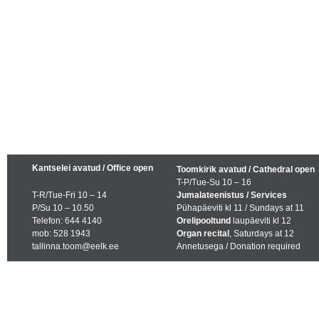
Kantselei avatud / Office open
Toomkirik avatud / Cathedral open
T-P/Tue-Su 10 – 16
T-R/Tue-Fri 10 – 14
Jumalateenistus / Services
P/Su 10 – 10.50
Pühapäeviti kl 11 / Sundays at 11
Telefon: 644 4140
Orelipooltund
laupäeviti kl 12
mob: 528 1943
Organ recital
, Saturdays at 12
tallinna.toom@eelk.ee
Annetusega / Donation required