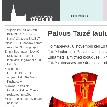
KONTAKT
Toom-Kooli 6, 10130 TALLINN
tallinna.toom
@
eelk.ee
TOOMKIRIK
MAARJA KIRIK
+372 644 4140
Karijärve keelpilliorkestri
Palvus Taizé laul
KONTSERT “Elu nagu
filmis” 13. augustil kell 17
Missa – 11. pühapäev pärast
Kolmapäeval, 8. novembril kell 18 
nelipüha. Soosinguajad
Taizé lauludega. Palvuse valmistava
Emma Bachmayeri loovtöö
KONTSERT “Paradiis”
Luhamets ja mitmed koguduse liikm
toomkiriku inglikabelis 9.08
Taizé vaimsuses, on südamest ood
kell 13
Kesknädala
ORELIKONTSERT 5.
augustil kell 19 – Marcin
Kucharczyk
Algavad Toomkiriku
kesklöövi katuse 2. osa
restaureerimistööd
Missa – 10. pühapäev pärast
nelipüha