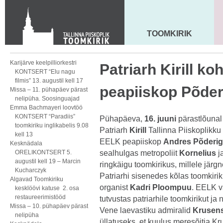
KONTAKT
Toom-Kooli 6, 10130 TALLINN
tallinna.toom
@
eelk.ee
TOOMKIRIK
MAARJA KIRIK
+372 644 4140
Karijärve keelpilliorkestri
Patriarh Kirill k
KONTSERT “Elu nagu
filmis” 13. augustil kell 17
peapiiskop Põder
Missa – 11. pühapäev pärast
nelipüha. Soosinguajad
Emma Bachmayeri loovtöö
KONTSERT “Paradiis”
Pühapäeva,
16. juuni
pärastlõunal
toomkiriku inglikabelis 9.08
Patriarh
Kirill
Tallinna Piiskoplikku
kell 13
EELK peapiiskop
Andres Põderi
Kesknädala
ORELIKONTSERT 5.
sealhulgas metropoliit
Kornelius
j
augustil kell 19 – Marcin
ringkäigu toomkirikus, millele järg
Kucharczyk
Patriarhi sisenedes kõlas toomkirik
Algavad Toomkiriku
organist
Kadri Ploompuu
. EELK v
kesklöövi katuse 2. osa
restaureerimistööd
tutvustas patriarhile toomkirikut 
Missa – 10. pühapäev pärast
Vene laevastiku admiralid
Krusens
nelipüha
üllatuseks, et kuulus meresõitja K