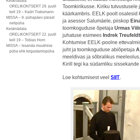
Kesknädala
Toomkirikusse. Kiriku tutvustusele 
ORELIKONTSERT 29. juulil
kell 19 – Kadri Traksmann
käärkambris. EELK poolt osalesid 
MISSA – 9. pühapäev pärast
ja asessor Salumäele, piiskop
Ein
nelipüha
toomkoguduse õpetaja
Urmas Vii
Kesknädala
ORELIKONTSERT 22. juulil
juhatuse esimees
Indrek Treufeldt
kell 19 – Tobias Horn
Kohtumise EELK-poolne ettevalmist
MISSA – Issanda muutmise
juht ja toomkoguduse abiõpetaja
A
püha ehk kirgastamispüha
meeldivas ja sõbralikus meeleolus. 
Kirill tegi ka südamliku sissekande
Loe kohtumisest veel
SIIT
.