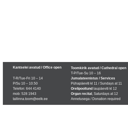
Kantselei avatud / Office open
Toomkirik avatud / Cathedral open
T-P/Tue-Su 10 – 16
T-R/Tue-Fri 10 – 14
Jumalateenistus / Services
P/Su 10 – 10.50
Pühapäeviti kl 11 / Sundays at 11
Telefon: 644 4140
Orelipooltund
laupäeviti kl 12
mob: 528 1943
Organ recital
, Saturdays at 12
tallinna.toom@eelk.ee
Annetusega / Donation required