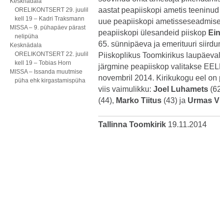
Kesknädala
aastat peapiiskopi ametis teeninud
ORELIKONTSERT 29. juulil
kell 19 – Kadri Traksmann
uue peapiiskopi ametisseseadmisen
MISSA – 9. pühapäev pärast
peapiiskopi ülesandeid piiskop
Ei
nelipüha
65. sünnipäeva ja emerituuri siird
Kesknädala
ORELIKONTSERT 22. juulil
Piiskoplikus Toomkirikus laupäeval
kell 19 – Tobias Horn
järgmine peapiiskop valitakse EELK 
MISSA – Issanda muutmise
novembril 2014. Kirikukogu eel on 
püha ehk kirgastamispüha
viis vaimulikku:
Joel Luhamets
(6
(44),
Marko Tiitus
(43) ja
Urmas V
Tallinna Toomkirik
19.11.2014