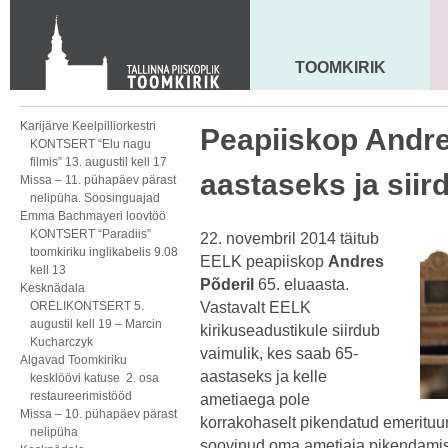
KONTAKT
Toom-Kooli 6, 10130 TALLINN
tallinna.toom
@
eelk.ee
TOOMKIRIK
MAARJA KIRIK
+372 644 4140
Karijärve Keelpilliorkestri
Peapiiskop Andre
KONTSERT “Elu nagu
filmis” 13. augustil kell 17
aastaseks ja siir
Missa – 11. pühapäev pärast
nelipüha. Soosinguajad
Emma Bachmayeri loovtöö
KONTSERT “Paradiis”
22. novembril 2014 täitub
toomkiriku inglikabelis 9.08
EELK peapiiskop
Andres
kell 13
Põderil
65. eluaasta.
Kesknädala
ORELIKONTSERT 5.
Vastavalt EELK
augustil kell 19 – Marcin
kirikuseadustikule siirdub
Kucharczyk
vaimulik, kes saab 65-
Algavad Toomkiriku
aastaseks ja kelle
kesklöövi katuse 2. osa
restaureerimistööd
ametiaega pole
Missa – 10. pühapäev pärast
korrakohaselt pikendatud emerituu
nelipüha
soovinud oma ametiaja pikendamis