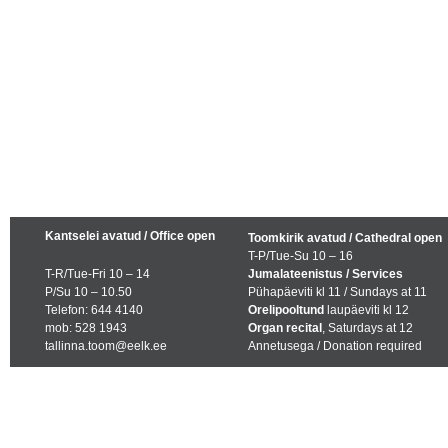
Kantselei avatud / Office open
Toomkirik avatud / Cathedral open
T-P/Tue-Su 10 – 16
T-R/Tue-Fri 10 – 14
Jumalateenistus / Services
P/Su 10 – 10.50
Pühapäeviti kl 11 / Sundays at 11
Telefon: 644 4140
Orelipooltund
laupäeviti kl 12
mob: 528 1943
Organ recital
, Saturdays at 12
tallinna.toom@eelk.ee
Annetusega / Donation required