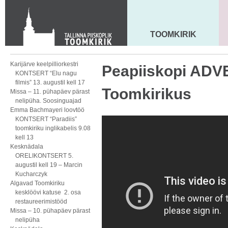
KONTAKT
Toom-Kooli 6, 10130 TALLINN
tallinna.toom
@
eelk.ee
TOOMKIRIK
MAARJA KIRIK
+372 644 4140
Karijärve keelpilliorkestri
Peapiiskopi AD
KONTSERT “Elu nagu
filmis” 13. augustil kell 17
Toomkirikus
Missa – 11. pühapäev pärast
nelipüha. Soosinguajad
Emma Bachmayeri loovtöö
KONTSERT “Paradiis”
toomkiriku inglikabelis 9.08
kell 13
Kesknädala
ORELIKONTSERT 5.
augustil kell 19 – Marcin
Kucharczyk
Algavad Toomkiriku
kesklöövi katuse 2. osa
restaureerimistööd
Missa – 10. pühapäev pärast
nelipüha