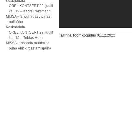
Kesknädala
ORELIKONTSERT 29. juulil
kell 19 – Kadri Traksmann
MISSA – 9. pühapäev pärast
nelipüha
Kesknädala
ORELIKONTSERT 22. juulil
Tallinna Toomkogudus
01.12.2022
kell 19 – Tobias Horn
MISSA – Issanda muutmise
püha ehk kirgastamispüha