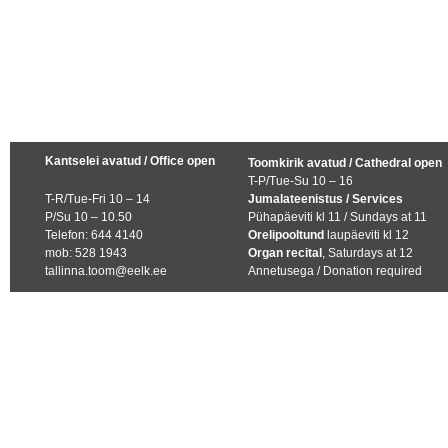
Kantselei avatud / Office open
Toomkirik avatud / Cathedral open
T-P/Tue-Su 10 – 16
T-R/Tue-Fri 10 – 14
Jumalateenistus / Services
P/Su 10 – 10.50
Pühapäeviti kl 11 / Sundays at 11
Telefon: 644 4140
Orelipooltund
laupäeviti kl 12
mob: 528 1943
Organ recital
, Saturdays at 12
tallinna.toom@eelk.ee
Annetusega / Donation required