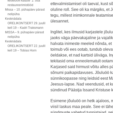
kesklöövi katuse 2. osa
ettevalmistamisel oli taeval, kust 
restaureerimistööd
oluline roll. See oli ka märgiks, e
Missa – 10. pühapäev pärast
nelipüha
tegu, millest inimkonnale teatamis
Kesknädala
ülesannet.
ORELIKONTSERT 29. juulil
kell 19 – Kadri Traksmann
Inglitel, kes ilmusid karjastele jõu
MISSA – 9. pühapäev pärast
nelipüha
jaoks väga päevakajaline ja vajalik
Kesknädala
halvata inimeste meeled nõnda, et 
ORELIKONTSERT 22. juulil
toimub või ees ootab, tundub olevat
kell 19 – Tobias Horn
öeldakse, et nad kartsid üliväga. In
tekitasid oma enneolematult ootam
Karjased said hirmust võitu alles p
sõnumi paikapidavuses. Jõuluöö k
sünnikoopasse ning leidsid eest M
Jeesus-lapse. Nad veendusid, et k
sündinud Päästja Issand Kristuse ko
Esimene jõuluöö on hetk ajaloos, m
viisil laskus maa peale. See ei täh
sündmuste vahetud tunnistajad, sell