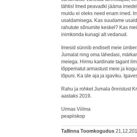
tähtis! Imed peavadki jääma imedek
muidu ei oleks need enam imed. I
usaldamisega. Kas suudame usald
rahutute sõnumite keskel? Kas mei
inimkonda kunagi alt vedanud.
Imesid sünnib endiselt meie ümber
Jumalat ning oma lähedasi, märkam
meiega. Hirmu kardinate tagant ilm
lõppematut armastust meie ja kogu
lõpuni. Ka üle aja ja igaviku. Igaves
Rahu ja rohket Jumala õnnistust K
aastaks 2019.
Urmas Viilma
peapiiskop
Tallinna Toomkogudus
21.12.20