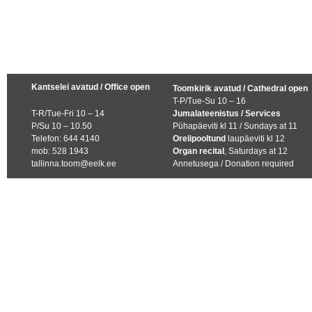
Kantselei avatud / Office open
Toomkirik avatud / Cathedral open
T-P/Tue-Su 10 – 16
T-R/Tue-Fri 10 – 14
Jumalateenistus / Services
P/Su 10 – 10.50
Pühapäeviti kl 11 / Sundays at 11
Telefon: 644 4140
Orelipooltund
laupäeviti kl 12
mob: 528 1943
Organ recital
, Saturdays at 12
tallinna.toom@eelk.ee
Annetusega / Donation required