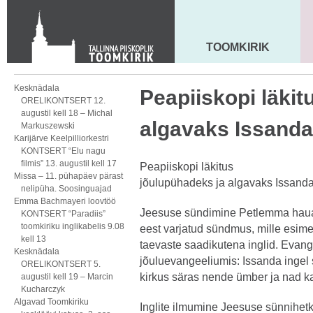
Toom-Kooli 6, 10130 TALLINN
tallinna.toom
@
eelk.ee
+372 644 4140
TOOMKIRIK
MAARJA KIRIK
Kesknädala
Peapiiskopi läkit
ORELIKONTSERT 12.
augustil kell 18 – Michal
algavaks Issanda
Markuszewski
Karijärve Keelpilliorkestri
KONTSERT “Elu nagu
filmis” 13. augustil kell 17
Peapiiskopi läkitus
Missa – 11. pühapäev pärast
jõulupühadeks ja algavaks Issand
nelipüha. Soosinguajad
Emma Bachmayeri loovtöö
Jeesuse sündimine Petlemma hauak
KONTSERT “Paradiis”
toomkiriku inglikabelis 9.08
eest varjatud sündmus, mille esime
kell 13
taevaste saadikutena inglid. Evange
Kesknädala
jõuluevangeeliumis: Issanda ingel 
ORELIKONTSERT 5.
kirkus säras nende ümber ja nad kar
augustil kell 19 – Marcin
Kucharczyk
Algavad Toomkiriku
Inglite ilmumine Jeesuse sünnihetk