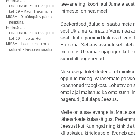
Kesknädala
taevane inglikoori laul Jumala aust
ORELIKONTSERT 29. juulil
inimestel on hea meel.
kell 19 – Kadri Traksmann
MISSA – 9. pühapäev pärast
nelipüha
Seekordsed jõulud ei saabu meie
Kesknädala
sest Ukraina kannatab Venemaa agr
ORELIKONTSERT 22. juulil
sealt, kuhu pommid kukuvad, veel 
kell 19 – Tobias Horn
MISSA – Issanda muutmise
Euroopa. Sel aastavahetusel tuleb
püha ehk kirgastamispüha
miljonitel Ukraina sõjapõgenikel, 
sunnitult põgenenud.
Nukrusega tuleb tõdeda, et inimkon
õppinud midagi varasemate põlvko
kaasnenud traagikast. Lohutav on s
omal ajal maitsnud ka oma sünnilin
pagenud jõululaps Jeesus.
Meile on tuttav evangelist Matteu
tähetarkade külaskäigust Petlemm
Jeesust kui Kuningat ning kinkida tal
külaskäigu kirjeldusele järgneb ag