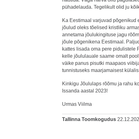
pühadelauda. Tegelikult olid ju kõi
Ka Eestimaal varjuvad põgenikud e
jõulud oleks tõelised kristliku arm
annetama jõulukingituse jagu rõõm
jõule põgenikena Eestimaal. Palju
kattes lisada oma pere pidulistele 
kelle jõululauale saame omalt poo
väike panus pisutki maapaos viibij
tunnistuseks maarjamaisest külalis
Kinkigu Jõululaps rõõmu ja rahu k
Issanda aastal 2023!
Urmas Viilma
Tallinna Toomkogudus
22.12.20