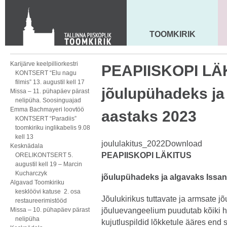
KONTAKT
Toom-Kooli 6, 10130 TALLINN
tallinna.toom
@
eelk.ee
TOOMKIRIK
MAARJA KIRIK
+372 644 4140
Karijärve keelpilliorkestri
PEAPIISKOPI LÄ
KONTSERT “Elu nagu
filmis” 13. augustil kell 17
jõulupühadeks ja
Missa – 11. pühapäev pärast
nelipüha. Soosinguajad
Emma Bachmayeri loovtöö
aastaks 2023
KONTSERT “Paradiis”
toomkiriku inglikabelis 9.08
kell 13
joululakitus_2022
Download
Kesknädala
PEAPIISKOPI LÄKITUS
ORELIKONTSERT 5.
augustil kell 19 – Marcin
Kucharczyk
jõulupühadeks ja algavaks Issa
Algavad Toomkiriku
kesklöövi katuse 2. osa
Jõulukirikus tuttavate ja armsate j
restaureerimistööd
Missa – 10. pühapäev pärast
jõuluevangeelium puudutab kõiki hi
nelipüha
kujutluspildid lõkketule ääres end 