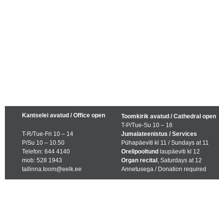
Kantselei avatud / Office open
Toomkirik avatud / Cathedral open
T-P/Tue-Su 10 – 16
T-R/Tue-Fri 10 – 14
Jumalateenistus / Services
P/Su 10 – 10.50
Pühapäeviti kl 11 / Sundays at 11
Telefon: 644 4140
Orelipooltund
laupäeviti kl 12
mob: 528 1943
Organ recital
, Saturdays at 12
tallinna.toom@eelk.ee
Annetusega / Donation required