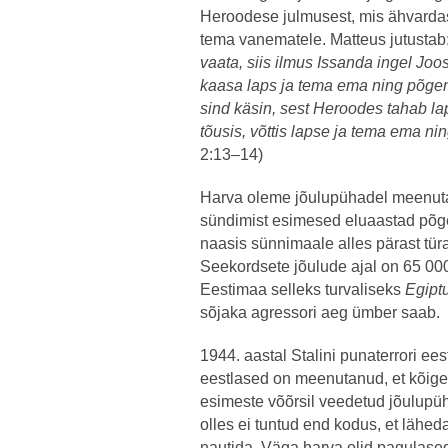
Heroodese julmusest, mis ähvardas
tema vanematele. Matteus jutustab
vaata, siis ilmus Issanda ingel Joo
kaasa laps ja tema ema ning põgen
sind käsin, sest Heroodes tahab lap
tõusis, võttis lapse ja tema ema n
2:13–14)
Harva oleme jõulupühadel meenuta
sündimist esimesed eluaastad põ
naasis sünnimaale alles pärast t
Seekordsete jõulude ajal on 65 00
Eestimaa selleks turvaliseks
Egipt
sõjaka agressori aeg ümber saab.
1944. aastal Stalini punaterrori e
eestlased on meenutanud, et kõige
esimeste võõrsil veedetud jõulup
olles ei tuntud end kodus, et lähed
nautida. Väga harva olid pagulased