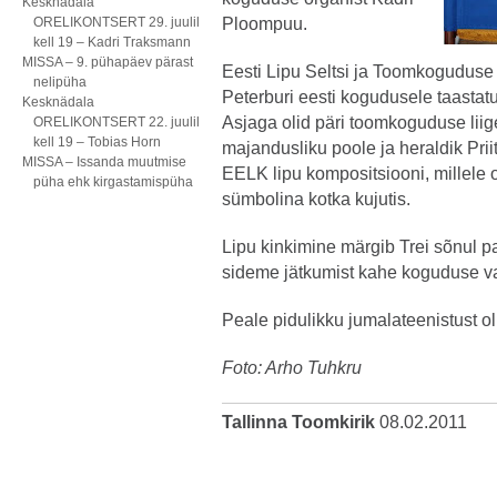
Kesknädala
ORELIKONTSERT 29. juulil
Ploompuu.
kell 19 – Kadri Traksmann
MISSA – 9. pühapäev pärast
Eesti Lipu Seltsi ja Toomkoguduse l
nelipüha
Peterburi eesti kogudusele taastatu
Kesknädala
Asjaga olid päri toomkoguduse liige 
ORELIKONTSERT 22. juulil
kell 19 – Tobias Horn
majandusliku poole ja heraldik Pri
MISSA – Issanda muutmise
EELK lipu kompositsiooni, millele 
püha ehk kirgastamispüha
sümbolina kotka kujutis.
Lipu kinkimine märgib Trei sõnul pa
sideme jätkumist kahe koguduse v
Peale pidulikku jumalateenistust oli
Foto: Arho Tuhkru
Tallinna Toomkirik
08.02.2011