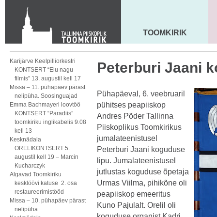
KONTAKT
Toom-Kooli 6, 10130 TALLINN
tallinna.toom
@
eelk.ee
TOOMKIRIK
MAARJA KIRIK
+372 644 4140
Karijärve Keelpilliorkestri
Peterburi Jaani k
KONTSERT “Elu nagu
filmis” 13. augustil kell 17
Missa – 11. pühapäev pärast
Pühapäeval, 6. veebruaril
nelipüha. Soosinguajad
pühitses peapiiskop
Emma Bachmayeri loovtöö
KONTSERT “Paradiis”
Andres Põder Tallinna
toomkiriku inglikabelis 9.08
Piiskoplikus Toomkirikus
kell 13
jumalateenistusel
Kesknädala
ORELIKONTSERT 5.
Peterburi Jaani koguduse
augustil kell 19 – Marcin
lipu. Jumalateenistusel
Kucharczyk
jutlustas koguduse õpetaja
Algavad Toomkiriku
Urmas Viilma, pihikõne oli
kesklöövi katuse 2. osa
restaureerimistööd
peapiiskop emeeritus
Missa – 10. pühapäev pärast
Kuno Pajulalt. Orelil oli
nelipüha
koguduse organist Kadri