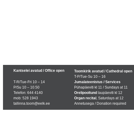
Kantselei avatud / Office open
Toomkirik avatud / Cathedral open
T-P/Tue-Su 10 – 16
T-R/Tue-Fri 10 – 14
Jumalateenistus / Services
P/Su 10 – 10.50
Pühapäeviti kl 11 / Sundays at 11
Telefon: 644 4140
Orelipooltund
laupäeviti kl 12
mob: 528 1943
Organ recital
, Saturdays at 12
tallinna.toom@eelk.ee
Annetusega / Donation required