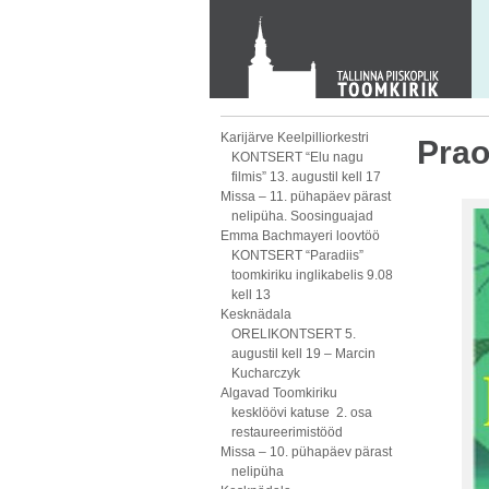
KONTAKT
Toom-Kooli 6, 10130 TALLINN
tallinna.toom
@
eelk.ee
+372 644 4140
Karijärve Keelpilliorkestri
Prao
KONTSERT “Elu nagu
filmis” 13. augustil kell 17
Missa – 11. pühapäev pärast
nelipüha. Soosinguajad
Emma Bachmayeri loovtöö
KONTSERT “Paradiis”
toomkiriku inglikabelis 9.08
kell 13
Kesknädala
ORELIKONTSERT 5.
augustil kell 19 – Marcin
Kucharczyk
Algavad Toomkiriku
kesklöövi katuse 2. osa
restaureerimistööd
Missa – 10. pühapäev pärast
nelipüha