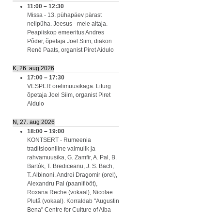
11:00
–
12:30
Missa - 13. pühapäev pärast
nelipüha. Jeesus - meie aitaja.
Peapiiskop emeeritus Andres
Põder, õpetaja Joel Siim, diakon
Renè Paats, organist Piret Aidulo
K, 26. aug 2026
17:00
–
17:30
VESPER orelimuusikaga. Liturg
õpetaja Joel Siim, organist Piret
Aidulo
N, 27. aug 2026
18:00
–
19:00
KONTSERT - Rumeenia
traditsiooniline vaimulik ja
rahvamuusika, G. Zamfir, A. Pal, B.
Bartók, T. Brediceanu, J. S. Bach,
T. Albinoni. Andrei Dragomir (orel),
Alexandru Pal (paaniflööt),
Roxana Reche (vokaal), Nicolae
Plută (vokaal). Korraldab "Augustin
Bena" Centre for Culture of Alba