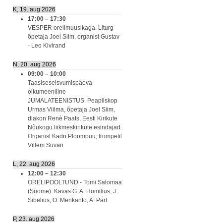
K, 19. aug 2026
17:00
–
17:30
VESPER orelimuusikaga. Liturg
õpetaja Joel Siim, organist Gustav
- Leo Kivirand
N, 20. aug 2026
09:00
–
10:00
Taasiseseisvumispäeva
oikumeeniline
JUMALATEENISTUS. Peapiiskop
Urmas Viilma, õpetaja Joel Siim,
diakon Renè Paats, Eesti Kirikute
Nõukogu liikmeskirikute esindajad.
Organist Kadri Ploompuu, trompetil
Villem Süvari
L, 22. aug 2026
12:00
–
12:30
ORELIPOOLTUND - Tomi Satomaa
(Soome). Kavas G. A. Homilius, J.
Sibelius, O. Merikanto, A. Pärt
P, 23. aug 2026