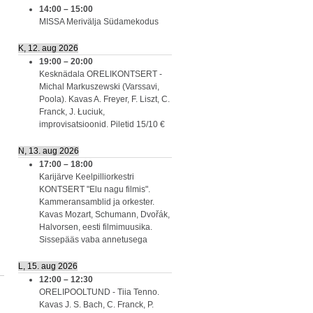
14:00
–
15:00
MISSA Merivälja Südamekodus
K, 12. aug 2026
19:00
–
20:00
Kesknädala ORELIKONTSERT -
Michal Markuszewski (Varssavi,
Poola). Kavas A. Freyer, F. Liszt, C.
Franck, J. Łuciuk,
improvisatsioonid. Piletid 15/10 €
N, 13. aug 2026
17:00
–
18:00
Karijärve Keelpilliorkestri
KONTSERT "Elu nagu filmis".
Kammeransamblid ja orkester.
Kavas Mozart, Schumann, Dvořák,
Halvorsen, eesti filmimuusika.
Sissepääs vaba annetusega
L, 15. aug 2026
12:00
–
12:30
ORELIPOOLTUND - Tiia Tenno.
Kavas J. S. Bach, C. Franck, P.