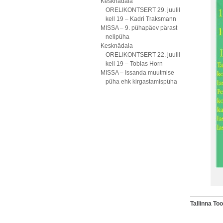
Kesknädala
ORELIKONTSERT 29. juulil
kell 19 – Kadri Traksmann
MISSA – 9. pühapäev pärast
nelipüha
Kesknädala
ORELIKONTSERT 22. juulil
kell 19 – Tobias Horn
MISSA – Issanda muutmise
püha ehk kirgastamispüha
Tallinna To