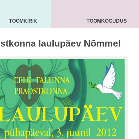
TOOMKIRIK
TOOMKOGUDUS
MAARJA KIRIK
SEENIORID
KOGU
stkonna laulupäev Nõmmel