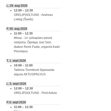
L, 29. aug 2026
12:00
–
12:30
ORELIPOOLTUND - Andreas
Liebig (Šveits)
P, 30. aug 2026
11:00
–
12:30
Missa - 14. pühapäev pärast
nelipüha. Õpetaja Joel Siim,
diakon Renè Paats, organist Kadri
Ploompuu
T, 1. sept 2026
10:00
–
11:00
Tallinna Toomkooli õppeaasta
alguse AKTUS/PALVUS
L, 5. sept 2026
12:00
–
12:30
ORELIPOOLTUND - Piret Aidulo
P, 6. sept 2026
11:00
–
12:30