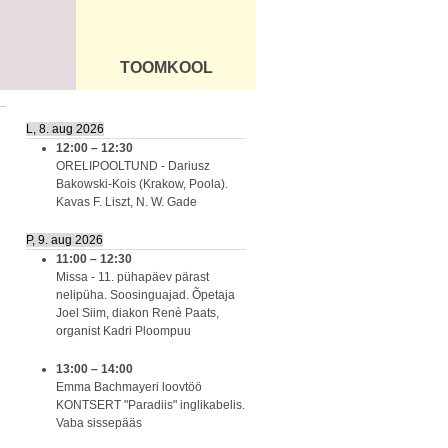
TOOMKOOL
DUS
ÜLDINFO
L, 8. aug 2026
12:00
–
12:30
ORELIPOOLTUND - Dariusz
Bakowski-Kois (Krakow, Poola).
Kavas F. Liszt, N. W. Gade
P, 9. aug 2026
11:00
–
12:30
Missa - 11. pühapäev pärast
nelipüha. Soosinguajad. Õpetaja
Joel Siim, diakon Renè Paats,
organist Kadri Ploompuu
13:00
–
14:00
Emma Bachmayeri loovtöö
KONTSERT "Paradiis" inglikabelis.
Vaba sissepääs