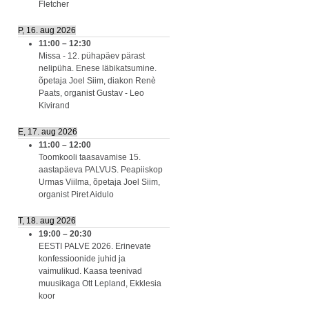
Fletcher
P, 16. aug 2026
11:00
–
12:30
Missa - 12. pühapäev pärast
nelipüha. Enese läbikatsumine.
õpetaja Joel Siim, diakon Renè
Paats, organist Gustav - Leo
Kivirand
E, 17. aug 2026
11:00
–
12:00
Toomkooli taasavamise 15.
aastapäeva PALVUS. Peapiiskop
Urmas Viilma, õpetaja Joel Siim,
organist Piret Aidulo
T, 18. aug 2026
19:00
–
20:30
EESTI PALVE 2026. Erinevate
konfessioonide juhid ja
vaimulikud. Kaasa teenivad
muusikaga Ott Lepland, Ekklesia
koor