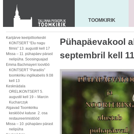
KONTAKT
Toom-Kooli 6, 10130 TALLINN
tallinna.toom
@
eelk.ee
TOOMKIRIK
MAARJA KIRIK
+372 644 4140
Karijärve keelpilliorkestri
Pühapäevakool al
KONTSERT “Elu nagu
filmis” 13. augustil kell 17
septembril kell 1
Missa – 11. pühapäev pärast
nelipüha. Soosinguajad
Emma Bachmayeri loovtöö
KONTSERT “Paradiis”
toomkiriku inglikabelis 9.08
kell 13
Kesknädala
ORELIKONTSERT 5.
augustil kell 19 – Marcin
Kucharczyk
Algavad Toomkiriku
kesklöövi katuse 2. osa
restaureerimistööd
Missa – 10. pühapäev pärast
nelipüha