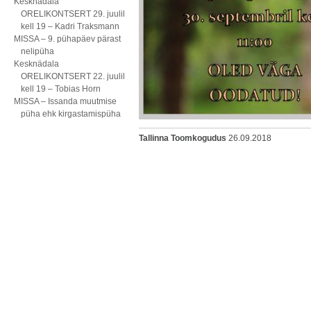
Kesknädala
ORELIKONTSERT 29. juulil
kell 19 – Kadri Traksmann
MISSA – 9. pühapäev pärast
nelipüha
Kesknädala
ORELIKONTSERT 22. juulil
kell 19 – Tobias Horn
MISSA – Issanda muutmise
püha ehk kirgastamispüha
Tallinna Toomkogudus
26.09.2018