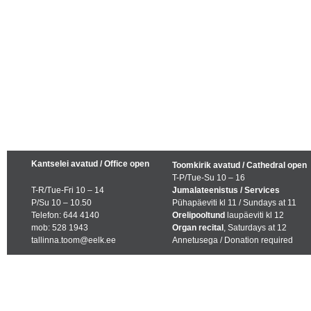
Kantselei avatud / Office open
Toomkirik avatud / Cathedral open
T-P/Tue-Su 10 – 16
T-R/Tue-Fri 10 – 14
Jumalateenistus / Services
P/Su 10 – 10.50
Pühapäeviti kl 11 / Sundays at 11
Telefon: 644 4140
Orelipooltund
laupäeviti kl 12
mob: 528 1943
Organ recital
, Saturdays at 12
tallinna.toom@eelk.ee
Annetusega / Donation required