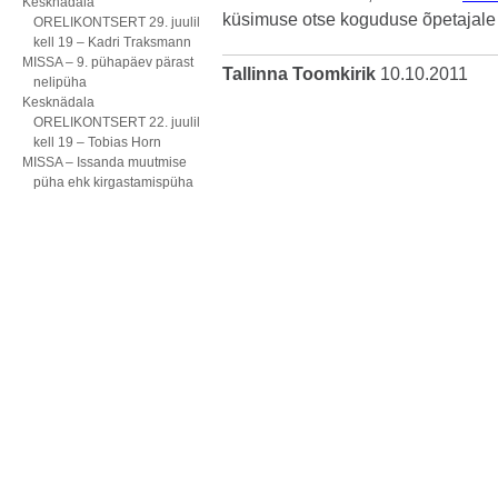
Kesknädala
küsimuse otse koguduse õpetajal
ORELIKONTSERT 29. juulil
kell 19 – Kadri Traksmann
MISSA – 9. pühapäev pärast
Tallinna Toomkirik
10.10.2011
nelipüha
Kesknädala
ORELIKONTSERT 22. juulil
kell 19 – Tobias Horn
MISSA – Issanda muutmise
püha ehk kirgastamispüha