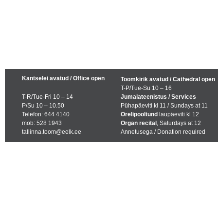
Kantselei avatud / Office open
Toomkirik avatud / Cathedral open
T-P/Tue-Su 10 – 16
T-R/Tue-Fri 10 – 14
Jumalateenistus / Services
P/Su 10 – 10.50
Pühapäeviti kl 11 / Sundays at 11
Telefon: 644 4140
Orelipooltund
laupäeviti kl 12
mob: 528 1943
Organ recital
, Saturdays at 12
tallinna.toom@eelk.ee
Annetusega / Donation required