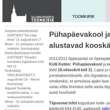
KONTAKT
Toom-Kooli 6, 10130 TALLINN
tallinna.toom
@
eelk.ee
TOOMKIRIK
MAARJA KIRIK
+372 644 4140
Karijärve keelpilliorkestri
Pühapäevakool ja
KONTSERT “Elu nagu
filmis” 13. augustil kell 17
alustavad kooskä
Missa – 11. pühapäev pärast
nelipüha. Soosinguajad
Emma Bachmayeri loovtöö
KONTSERT “Paradiis”
2011/2012 õppeaastal on õpetajat
toomkiriku inglikabelis 9.08
Külli Kelder
.
Pühapäevakool
ja
n
kell 13
tööd
16.oktoobril kell 11
. Lapsi j
Kesknädala
ORELIKONTSERT 5.
jumalateenistusele, siis liigutakse
augustil kell 19 – Marcin
omakeskis, et armulaua ajaks taas k
Kucharczyk
vastu võtta õnnistus selle aasta õ
Algavad Toomkiriku
uued huvilised!
kesklöövi katuse 2. osa
restaureerimistööd
Missa – 10. pühapäev pärast
Täpsemat infot
koguduse laste- j
nelipüha
telefonilt 644 4140, aadressilt:
tall