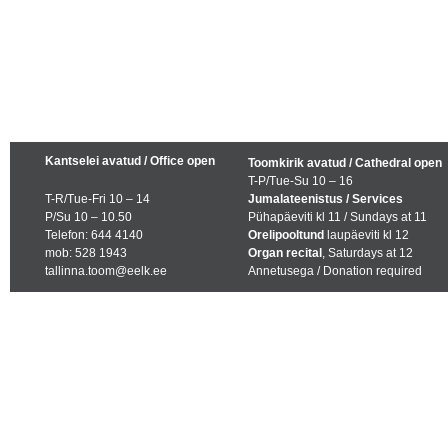
Kantselei avatud / Office open
Toomkirik avatud / Cathedral open
T-P/Tue-Su 10 – 16
T-R/Tue-Fri 10 – 14
Jumalateenistus / Services
P/Su 10 – 10.50
Pühapäeviti kl 11 / Sundays at 11
Telefon: 644 4140
Orelipooltund
laupäeviti kl 12
mob: 528 1943
Organ recital
, Saturdays at 12
tallinna.toom@eelk.ee
Annetusega / Donation required