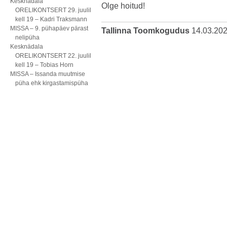
Kesknädala
Olge hoitud!
ORELIKONTSERT 29. juulil
kell 19 – Kadri Traksmann
MISSA – 9. pühapäev pärast
Tallinna Toomkogudus
14.03.20
nelipüha
Kesknädala
ORELIKONTSERT 22. juulil
kell 19 – Tobias Horn
MISSA – Issanda muutmise
püha ehk kirgastamispüha