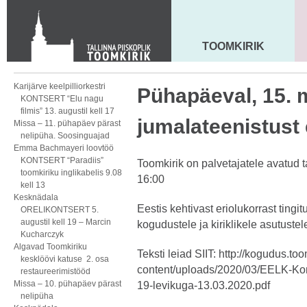
KONTAKT
Toom-Kooli 6, 10130 TALLINN
tallinna.toom
@
eelk.ee
TOOMKIRIK
MAARJA KIRIK
+372 644 4140
Karijärve keelpilliorkestri
Pühapäeval, 15. 
KONTSERT “Elu nagu
filmis” 13. augustil kell 17
jumalateenistust 
Missa – 11. pühapäev pärast
nelipüha. Soosinguajad
Emma Bachmayeri loovtöö
KONTSERT “Paradiis”
Toomkirik on palvetajatele avatud 
toomkiriku inglikabelis 9.08
16:00
kell 13
Kesknädala
Eestis kehtivast eriolukorrast tin
ORELIKONTSERT 5.
augustil kell 19 – Marcin
kogudustele ja kiriklikele asutustel
Kucharczyk
Algavad Toomkiriku
Teksti leiad SIIT:
http://kogudus.too
kesklöövi katuse 2. osa
content/uploads/2020/03/EELK-Ko
restaureerimistööd
Missa – 10. pühapäev pärast
19-levikuga-
13.03.2020.pdf
nelipüha