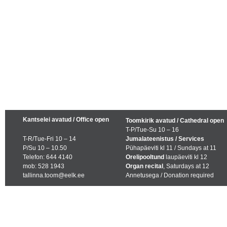
Kantselei avatud / Office open
Toomkirik avatud / Cathedral open
T-P/Tue-Su 10 – 16
T-R/Tue-Fri 10 – 14
Jumalateenistus / Services
P/Su 10 – 10.50
Pühapäeviti kl 11 / Sundays at 11
Telefon: 644 4140
Orelipooltund
laupäeviti kl 12
mob: 528 1943
Organ recital
, Saturdays at 12
tallinna.toom@eelk.ee
Annetusega / Donation required