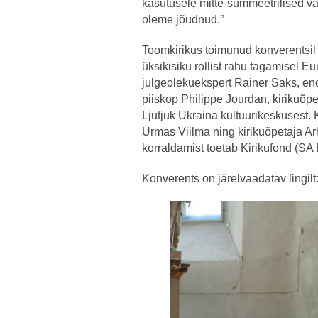
kasutusele mitte-sümmeetrilised v
oleme jõudnud.”
Toomkirikus toimunud konverentsil 
üksikisiku rollist rahu tagamisel 
julgeolekuekspert Rainer Saks, endi
piiskop Philippe Jourdan, kirikuõp
Ljutjuk Ukraina kultuurikeskusest.
Urmas Viilma ning kirikuõpetaja A
korraldamist toetab Kirikufond (SA
Konverents on järelvaadatav lingilt