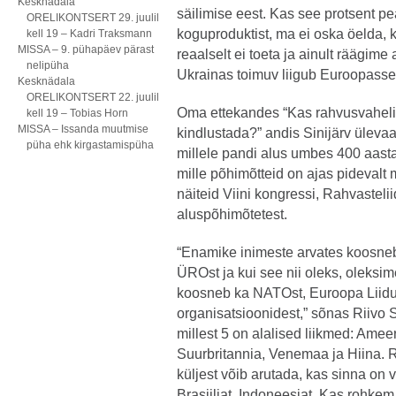
Kesknädala
säilimise eest. Kas see protsent p
ORELIKONTSERT 29. juulil
koguproduktist, ma ei oska öelda, k
kell 19 – Kadri Traksmann
MISSA – 9. pühapäev pärast
reaalselt ei toeta ja ainult räägime 
nelipüha
Ukrainas toimuv liigub Euroopasse e
Kesknädala
ORELIKONTSERT 22. juulil
Oma ettekandes “Kas rahvusvahel
kell 19 – Tobias Horn
MISSA – Issanda muutmise
kindlustada?” andis Sinijärv ülevaa
püha ehk kirgastamispüha
millele pandi alus umbes 400 aasta
mille põhimõtteid on ajas pidevalt 
näiteid Viini kongressi, Rahvastel
aluspõhimõtetest.
“Enamike inimeste arvates koosne
ÜROst ja kui see nii oleks, oleksime
koosneb ka NATOst, Euroopa Liidust
organisatsioonidest,” sõnas Riivo S
millest 5 on alalised liikmed: Ame
Suurbritannia, Venemaa ja Hiina. 
küljest võib arutada, kas sinna on 
Brasiiliat, Indoneesiat. Kas rohke