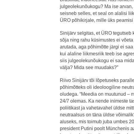
julgeolekunõukogu? Ma ise arvan,
seisneb selles, et seal on alalisi l
ÜRO põhikirjale, mille üks peamisi
Sinijärv selgitas, et ÜRO tegutseb
sõja ning rahu küsimustes ei võeta
arutada, aga põhimõtte järgi ei sa
kui alaline liikmesriik teeb ise ag
siis julgeolekunõukogu ei saa mida
välja? Mida see muudaks?”
Riivo Sinijärv tõi lõpetuseks parall
põhimõtteks oli ideoloogiline neu
oludega. “Meedia on muutunud – m
24/7 olemas. Ka nende inimeste tas
poliitikast ja vahetavahel üldse mit
neutraalsus on täna üldse võimali
aluseks, mis toimub juba umbes 20 a
president Putini poolt Münchenis aa