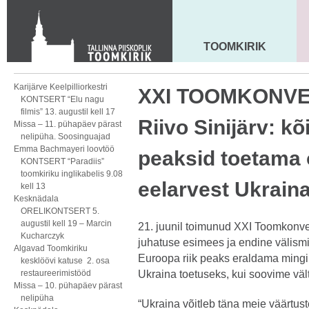
KONTAKT
Toom-Kooli 6, 10130 TALLINN
tallinna.toom
@
eelk.ee
TOOMKIRIK
MAARJA KIRIK
+372 644 4140
Karijärve Keelpilliorkestri
XXI TOOMKONVE
KONTSERT “Elu nagu
filmis” 13. augustil kell 17
Riivo Sinijärv: kõ
Missa – 11. pühapäev pärast
nelipüha. Soosinguajad
Emma Bachmayeri loovtöö
peaksid toetama 
KONTSERT “Paradiis”
toomkiriku inglikabelis 9.08
eelarvest Ukraina
kell 13
Kesknädala
ORELIKONTSERT 5.
augustil kell 19 – Marcin
21. juunil toimunud XXI Toomkonv
Kucharczyk
juhatuse esimees ja endine välism
Algavad Toomkiriku
Euroopa riik peaks eraldama mingi
kesklöövi katuse 2. osa
restaureerimistööd
Ukraina toetuseks, kui soovime vält
Missa – 10. pühapäev pärast
nelipüha
“Ukraina võitleb täna meie väärtus