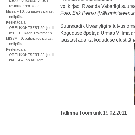
kesklöövi katuse 2. osa
volikirjad. Rwanda Vabariigi suurs
restaureerimistööd
Missa – 10. pühapäev pärast
Foto: Erik Peinar (Välisministeeriu
nelipüha
Kesknädala
Suursaadik Uwanyligira tutvus oma 
ORELIKONTSERT 29. juulil
Koguduse õpetaja Urmas Viilma an
kell 19 – Kadri Traksmann
MISSA – 9. pühapäev pärast
taustast aga ka koguduse elust tän
nelipüha
Kesknädala
ORELIKONTSERT 22. juulil
kell 19 – Tobias Horn
Tallinna Toomkirik
19.02.2011