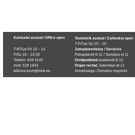
Kantselei avatud / Office open
Toomkirik avatud / Cathedral open
T-P/Tue-Su 10 – 16
T-R/Tue-Fri 10 – 14
Jumalateenistus / Services
P/Su 10 – 10.50
Pühapäeviti kl 11 / Sundays at 11
Telefon: 644 4140
Orelipooltund
laupäeviti kl 12
mob: 528 1943
Organ recital
, Saturdays at 12
tallinna.toom@eelk.ee
Annetusega / Donation required