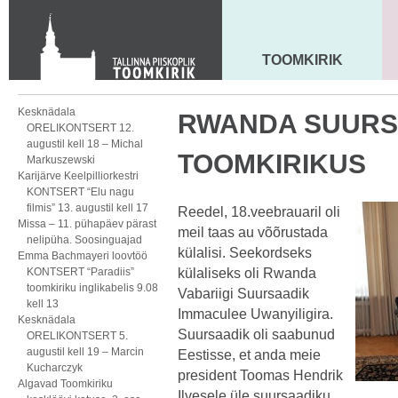
Toom-Kooli 6, 10130 TALLINN
tallinna.toom
@
eelk.ee
+372 644 4140
TOOMKIRIK
MAARJA KIRIK
Kesknädala
RWANDA SUURS
ORELIKONTSERT 12.
augustil kell 18 – Michal
TOOMKIRIKUS
Markuszewski
Karijärve Keelpilliorkestri
KONTSERT “Elu nagu
filmis” 13. augustil kell 17
Reedel, 18.veebrauaril oli
Missa – 11. pühapäev pärast
meil taas au võõrustada
nelipüha. Soosinguajad
külalisi. Seekordseks
Emma Bachmayeri loovtöö
KONTSERT “Paradiis”
külaliseks oli Rwanda
toomkiriku inglikabelis 9.08
Vabariigi Suursaadik
kell 13
Immaculee Uwanyiligira.
Kesknädala
Suursaadik oli saabunud
ORELIKONTSERT 5.
augustil kell 19 – Marcin
Eestisse, et anda meie
Kucharczyk
president Toomas Hendrik
Algavad Toomkiriku
Ilvesele üle suursaadiku