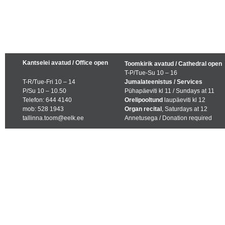
Kantselei avatud / Office open
Toomkirik avatud / Cathedral open
T-P/Tue-Su 10 – 16
T-R/Tue-Fri 10 – 14
Jumalateenistus / Services
P/Su 10 – 10.50
Pühapäeviti kl 11 / Sundays at 11
Telefon: 644 4140
Orelipooltund
laupäeviti kl 12
mob: 528 1943
Organ recital
, Saturdays at 12
tallinna.toom@eelk.ee
Annetusega / Donation required