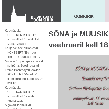
Toom-Kooli 6, 10130 TALLINN
tallinna.toom
@
eelk.ee
+372 644 4140
TOOMKIRIK
MAARJA KIRIK
Kesknädala
SÕNA ja MUUSIKA
ORELIKONTSERT 12.
augustil kell 18 – Michal
veebruaril kell 18
Markuszewski
Karijärve Keelpilliorkestri
KONTSERT “Elu nagu
filmis” 13. augustil kell 17
Missa – 11. pühapäev pärast
nelipüha. Soosinguajad
Emma Bachmayeri loovtöö
KONTSERT “Paradiis”
toomkiriku inglikabelis 9.08
kell 13
Kesknädala
ORELIKONTSERT 5.
augustil kell 19 – Marcin
Kucharczyk
Algavad Toomkiriku