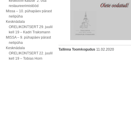
kesklöövi katuse 2. osa
restaureerimistööd
Missa – 10. pühapäev pärast
nelipüha
Kesknädala
ORELIKONTSERT 29. juulil
kell 19 – Kadri Traksmann
MISSA – 9. pühapäev pärast
nelipüha
Kesknädala
Tallinna Toomkogudus
11.02.2020
ORELIKONTSERT 22. juulil
kell 19 – Tobias Horn