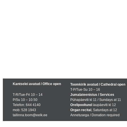
Kantselei avatud / Office open
Toomkirik avatud / Cathedral open
T-P/Tue-Su 10 – 16
T-R/Tue-Fri 10 – 14
Jumalateenistus / Services
P/Su 10 – 10.50
Pühapäeviti kl 11 / Sundays at 11
Telefon: 644 4140
Orelipooltund
laupäeviti kl 12
mob: 528 1943
Organ recital
, Saturdays at 12
tallinna.toom@eelk.ee
Annetusega / Donation required