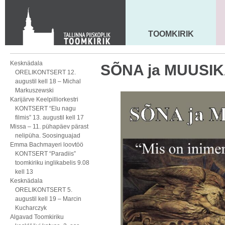
Toom-Kooli 6, 10130 TALLINN
tallinna.toom
@
eelk.ee
+372 644 4140
TOOMKIRIK
MAARJA KIRIK
Kesknädala
SÕNA ja MUUSIK
ORELIKONTSERT 12.
augustil kell 18 – Michal
Markuszewski
Karijärve Keelpilliorkestri
KONTSERT “Elu nagu
filmis” 13. augustil kell 17
Missa – 11. pühapäev pärast
nelipüha. Soosinguajad
Emma Bachmayeri loovtöö
KONTSERT “Paradiis”
toomkiriku inglikabelis 9.08
kell 13
Kesknädala
ORELIKONTSERT 5.
augustil kell 19 – Marcin
Kucharczyk
Algavad Toomkiriku