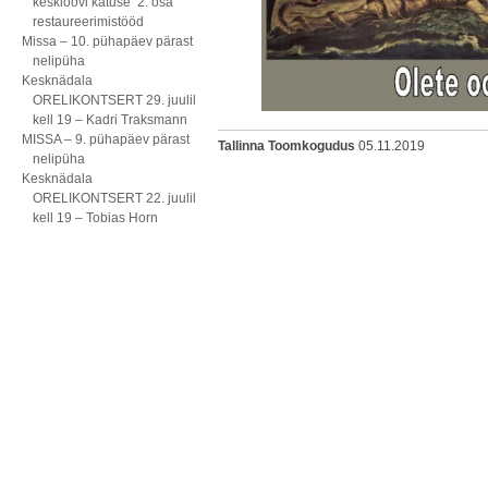
kesklöövi katuse 2. osa
restaureerimistööd
Missa – 10. pühapäev pärast
nelipüha
Kesknädala
ORELIKONTSERT 29. juulil
kell 19 – Kadri Traksmann
MISSA – 9. pühapäev pärast
Tallinna Toomkogudus
05.11.2019
nelipüha
Kesknädala
ORELIKONTSERT 22. juulil
kell 19 – Tobias Horn