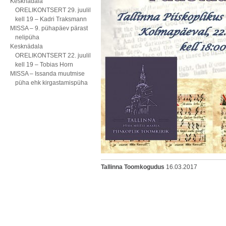
Kesknädala
ORELIKONTSERT 29. juulil
kell 19 – Kadri Traksmann
MISSA – 9. pühapäev pärast
nelipüha
Kesknädala
ORELIKONTSERT 22. juulil
kell 19 – Tobias Horn
MISSA – Issanda muutmise
püha ehk kirgastamispüha
Tallinna Toomkogudus
16.03.2017