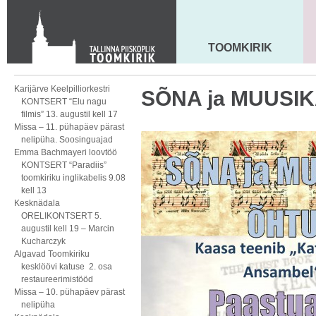
KONTAKT
Toom-Kooli 6, 10130 TALLINN
tallinna.toom
@
eelk.ee
TOOMKIRIK
MAARJA KIRIK
+372 644 4140
Karijärve Keelpilliorkestri
SÕNA ja MUUSIK
KONTSERT “Elu nagu
filmis” 13. augustil kell 17
Missa – 11. pühapäev pärast
nelipüha. Soosinguajad
Emma Bachmayeri loovtöö
KONTSERT “Paradiis”
toomkiriku inglikabelis 9.08
kell 13
Kesknädala
ORELIKONTSERT 5.
augustil kell 19 – Marcin
Kucharczyk
Algavad Toomkiriku
kesklöövi katuse 2. osa
restaureerimistööd
Missa – 10. pühapäev pärast
nelipüha