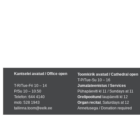
Kantselei avatud / Office open
Toomkirik avatud / Cathedral open
T-P/Tue-Su 10 – 16
T-R/Tue-Fri 10 – 14
Jumalateenistus / Services
P/Su 10 – 10.50
Pühapäeviti kl 11 / Sundays at 11
Telefon: 644 4140
Orelipooltund
laupäeviti kl 12
mob: 528 1943
Organ recital
, Saturdays at 12
tallinna.toom@eelk.ee
Annetusega / Donation required