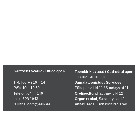
Kantselei avatud / Office open
Toomkirik avatud / Cathedral open
T-P/Tue-Su 10 – 16
T-R/Tue-Fri 10 – 14
Jumalateenistus / Services
P/Su 10 – 10.50
Pühapäeviti kl 11 / Sundays at 11
Telefon: 644 4140
Orelipooltund
laupäeviti kl 12
mob: 528 1943
Organ recital
, Saturdays at 12
tallinna.toom@eelk.ee
Annetusega / Donation required