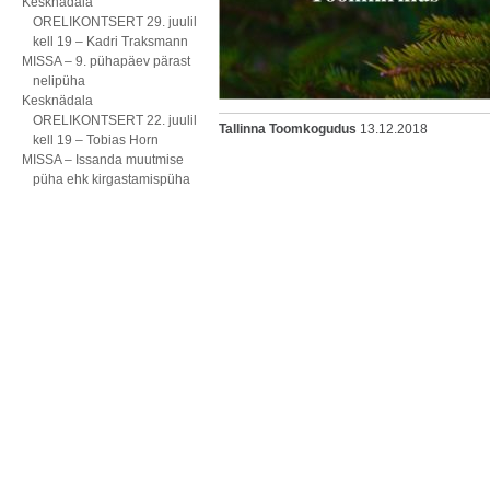
Kesknädala
ORELIKONTSERT 29. juulil
kell 19 – Kadri Traksmann
MISSA – 9. pühapäev pärast
nelipüha
Kesknädala
ORELIKONTSERT 22. juulil
Tallinna Toomkogudus
13.12.2018
kell 19 – Tobias Horn
MISSA – Issanda muutmise
püha ehk kirgastamispüha