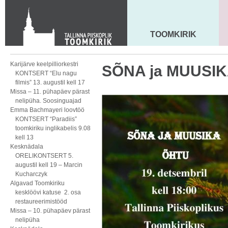
KONTAKT
Toom-Kooli 6, 10130 TALLINN
tallinna.toom
@
eelk.ee
TOOMKIRIK
MAARJA KIRIK
+372 644 4140
Karijärve keelpilliorkestri
SÕNA ja MUUSIK
KONTSERT “Elu nagu
filmis” 13. augustil kell 17
Missa – 11. pühapäev pärast
nelipüha. Soosinguajad
Emma Bachmayeri loovtöö
KONTSERT “Paradiis”
toomkiriku inglikabelis 9.08
kell 13
Kesknädala
ORELIKONTSERT 5.
augustil kell 19 – Marcin
Kucharczyk
Algavad Toomkiriku
kesklöövi katuse 2. osa
restaureerimistööd
Missa – 10. pühapäev pärast
nelipüha