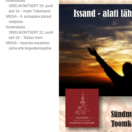
Kesknädala
ORELIKONTSERT 29. juulil
kell 19 – Kadri Traksmann
MISSA – 9. pühapäev pärast
nelipüha
Kesknädala
ORELIKONTSERT 22. juulil
kell 19 – Tobias Horn
MISSA – Issanda muutmise
püha ehk kirgastamispüha