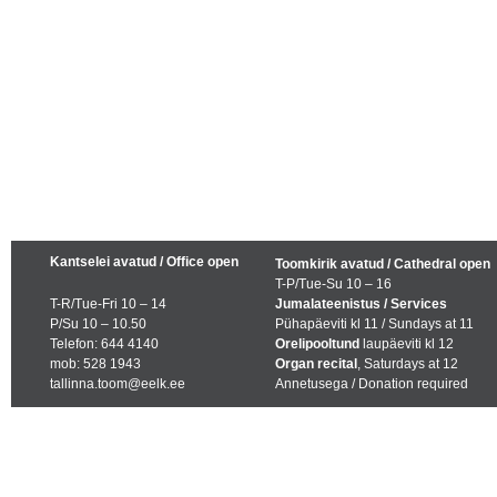
Kantselei avatud / Office open
Toomkirik avatud / Cathedral open
T-P/Tue-Su 10 – 16
T-R/Tue-Fri 10 – 14
Jumalateenistus / Services
P/Su 10 – 10.50
Pühapäeviti kl 11 / Sundays at 11
Telefon: 644 4140
Orelipooltund
laupäeviti kl 12
mob: 528 1943
Organ recital
, Saturdays at 12
tallinna.toom@eelk.ee
Annetusega / Donation required