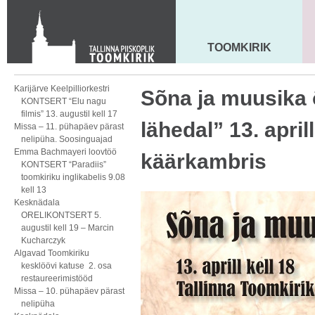
KONTAKT
Toom-Kooli 6, 10130 TALLINN
tallinna.toom
@
eelk.ee
TOOMKIRIK
MAARJA KIRIK
+372 644 4140
Karijärve Keelpilliorkestri
Sõna ja muusika õ
KONTSERT “Elu nagu
filmis” 13. augustil kell 17
lähedal” 13. aprill
Missa – 11. pühapäev pärast
nelipüha. Soosinguajad
Emma Bachmayeri loovtöö
käärkambris
KONTSERT “Paradiis”
toomkiriku inglikabelis 9.08
kell 13
Kesknädala
ORELIKONTSERT 5.
augustil kell 19 – Marcin
Kucharczyk
Algavad Toomkiriku
kesklöövi katuse 2. osa
restaureerimistööd
Missa – 10. pühapäev pärast
nelipüha