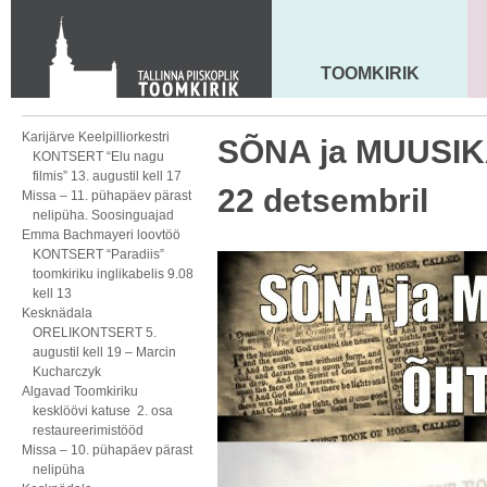
KONTAKT
Toom-Kooli 6, 10130 TALLINN
tallinna.toom
@
eelk.ee
TOOMKIRIK
MAARJA KIRIK
+372 644 4140
Karijärve Keelpilliorkestri
SÕNA ja MUUSIKA
KONTSERT “Elu nagu
filmis” 13. augustil kell 17
22 detsembril
Missa – 11. pühapäev pärast
nelipüha. Soosinguajad
Emma Bachmayeri loovtöö
KONTSERT “Paradiis”
toomkiriku inglikabelis 9.08
kell 13
Kesknädala
ORELIKONTSERT 5.
augustil kell 19 – Marcin
Kucharczyk
Algavad Toomkiriku
kesklöövi katuse 2. osa
restaureerimistööd
Missa – 10. pühapäev pärast
nelipüha