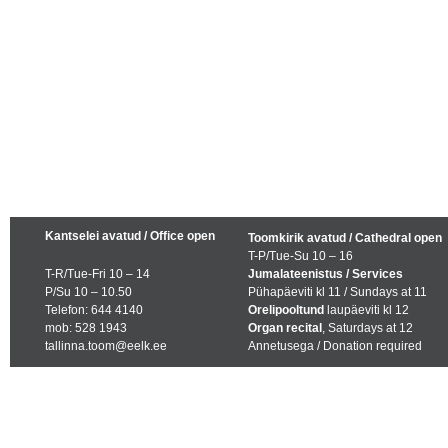
Kantselei avatud / Office open
Toomkirik avatud / Cathedral open
T-P/Tue-Su 10 – 16
T-R/Tue-Fri 10 – 14
Jumalateenistus / Services
P/Su 10 – 10.50
Pühapäeviti kl 11 / Sundays at 11
Telefon: 644 4140
Orelipooltund
laupäeviti kl 12
mob: 528 1943
Organ recital
, Saturdays at 12
tallinna.toom@eelk.ee
Annetusega / Donation required