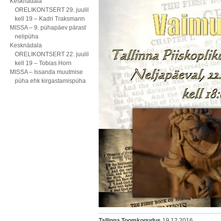
Kesknädala
ORELIKONTSERT 29. juulil
kell 19 – Kadri Traksmann
MISSA – 9. pühapäev pärast
nelipüha
Kesknädala
ORELIKONTSERT 22. juulil
kell 19 – Tobias Horn
MISSA – Issanda muutmise
püha ehk kirgastamispüha
Tallinna Toomkogudus
19.12.2016