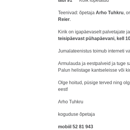
laul 91
Kõik lõpetatud
Teenivad: õpetaja
Arho Tuhkru
, o
Reier
.
Kirik on igapäevaselt palvetajate ja
teisipäevast pühapäevani, kell 10
Jumalateenistus toimub interneti v
Armulauda ja eestpalveid ja tuge s
Palun helistage kantseleisse või ki
Olge hoitud, püsige terved ning ol
eest!
Arho Tuhkru
koguduse õpetaja
mobiil
52 81 943