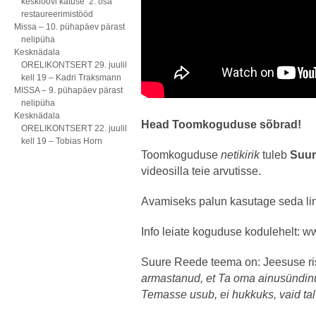
kesklöövi katuse 2. osa
restaureerimistööd
Missa – 10. pühapäev pärast
nelipüha
Kesknädala
ORELIKONTSERT 29. juulil
kell 19 – Kadri Traksmann
MISSA – 9. pühapäev pärast
nelipüha
Kesknädala
Head Toomkoguduse sõbrad!
ORELIKONTSERT 22. juulil
kell 19 – Tobias Horn
Toomkoguduse
netikirik
tuleb
Suure
videosilla teie arvutisse.
Avamiseks palun kasutage seda li
Info leiate koguduse kodulehelt:
ww
Suure Reede teema on: Jeesuse ris
armastanud, et Ta oma ainusündinu
Temasse usub, ei hukkuks, vaid ta