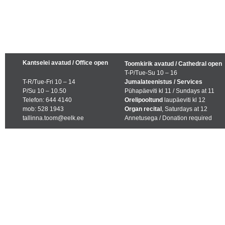
Kantselei avatud / Office open
Toomkirik avatud / Cathedral open
T-P/Tue-Su 10 – 16
T-R/Tue-Fri 10 – 14
Jumalateenistus / Services
P/Su 10 – 10.50
Pühapäeviti kl 11 / Sundays at 11
Telefon: 644 4140
Orelipooltund
laupäeviti kl 12
mob: 528 1943
Organ recital
, Saturdays at 12
tallinna.toom@eelk.ee
Annetusega / Donation required