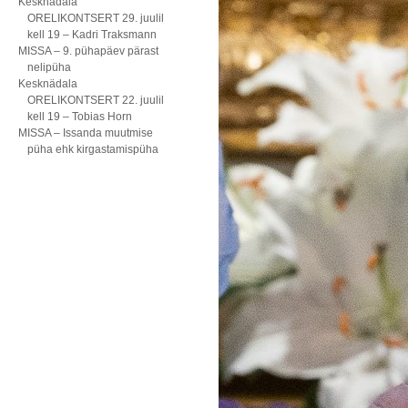
Kesknädala
ORELIKONTSERT 29. juulil
kell 19 – Kadri Traksmann
MISSA – 9. pühapäev pärast
nelipüha
Kesknädala
ORELIKONTSERT 22. juulil
kell 19 – Tobias Horn
MISSA – Issanda muutmise
püha ehk kirgastamispüha