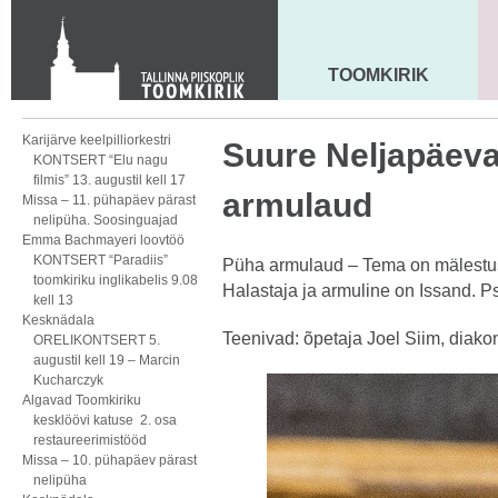
KONTAKT
Toom-Kooli 6, 10130 TALLINN
tallinna.toom
@
eelk.ee
TOOMKIRIK
MAARJA KIRIK
+372 644 4140
Karijärve keelpilliorkestri
Suure Neljapäev
KONTSERT “Elu nagu
filmis” 13. augustil kell 17
armulaud
Missa – 11. pühapäev pärast
nelipüha. Soosinguajad
Emma Bachmayeri loovtöö
KONTSERT “Paradiis”
Püha armulaud – Tema on mälestu
toomkiriku inglikabelis 9.08
Halastaja ja armuline on Issand. P
kell 13
Kesknädala
Teenivad: õpetaja Joel Siim, diakon
ORELIKONTSERT 5.
augustil kell 19 – Marcin
Kucharczyk
Algavad Toomkiriku
kesklöövi katuse 2. osa
restaureerimistööd
Missa – 10. pühapäev pärast
nelipüha