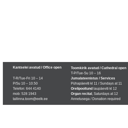
Kantselei avatud / Office open
Toomkirik avatud / Cathedral open
T-P/Tue-Su 10 – 16
T-R/Tue-Fri 10 – 14
Jumalateenistus / Services
P/Su 10 – 10.50
Pühapäeviti kl 11 / Sundays at 11
Telefon: 644 4140
Orelipooltund
laupäeviti kl 12
mob: 528 1943
Organ recital
, Saturdays at 12
tallinna.toom@eelk.ee
Annetusega / Donation required