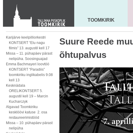
KONTAKT
Toom-Kooli 6, 10130 TALLINN
tallinna.toom
@
eelk.ee
TOOMKIRIK
MAARJA KIRIK
+372 644 4140
Karijärve keelpilliorkestri
Suure Reede muu
KONTSERT “Elu nagu
filmis” 13. augustil kell 17
õhtupalvus
Missa – 11. pühapäev pärast
nelipüha. Soosinguajad
Emma Bachmayeri loovtöö
KONTSERT “Paradiis”
toomkiriku inglikabelis 9.08
kell 13
Kesknädala
ORELIKONTSERT 5.
augustil kell 19 – Marcin
Kucharczyk
Algavad Toomkiriku
kesklöövi katuse 2. osa
restaureerimistööd
Missa – 10. pühapäev pärast
nelipüha