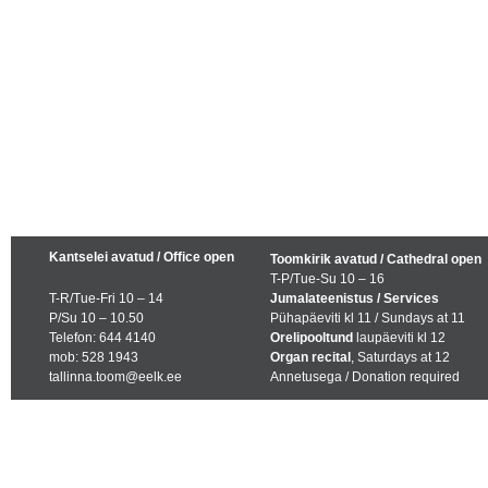
Kantselei avatud / Office open
Toomkirik avatud / Cathedral open
T-P/Tue-Su 10 – 16
T-R/Tue-Fri 10 – 14
Jumalateenistus / Services
P/Su 10 – 10.50
Pühapäeviti kl 11 / Sundays at 11
Telefon: 644 4140
Orelipooltund
laupäeviti kl 12
mob: 528 1943
Organ recital
, Saturdays at 12
tallinna.toom@eelk.ee
Annetusega / Donation required