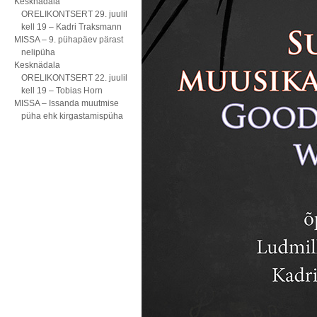
Kesknädala
ORELIKONTSERT 29. juulil
kell 19 – Kadri Traksmann
MISSA – 9. pühapäev pärast
nelipüha
Kesknädala
ORELIKONTSERT 22. juulil
kell 19 – Tobias Horn
MISSA – Issanda muutmise
püha ehk kirgastamispüha