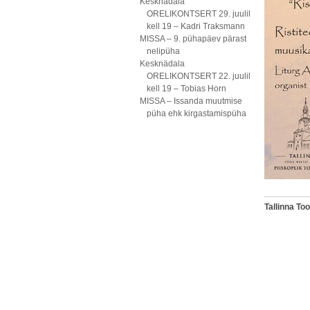
Kesknädala
ORELIKONTSERT 29. juulil
kell 19 – Kadri Traksmann
MISSA – 9. pühapäev pärast
nelipüha
Kesknädala
ORELIKONTSERT 22. juulil
kell 19 – Tobias Horn
MISSA – Issanda muutmise
püha ehk kirgastamispüha
Tallinna T