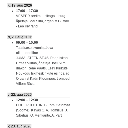
K, 19. aug 2026
17:00
–
17:30
VESPER orelimuusikaga. Liturg
õpetaja Joel Siim, organist Gustav
- Leo Kivirand
N, 20. aug 2026
09:00
–
10:00
Taasiseseisvumispäeva
oikumeeniline
JUMALATEENISTUS. Peapiiskop
Urmas Viilma, õpetaja Joel Siim,
diakon Renè Paats, Eesti Kirikute
Nõukogu liikmeskirikute esindajad.
Organist Kadri Ploompuu, trompetil
Villem Süvari
L, 22. aug 2026
12:00
–
12:30
ORELIPOOLTUND - Tomi Satomaa
(Soome). Kavas G. A. Homilius, J.
Sibelius, O. Merikanto, A. Pärt
P, 23. aug 2026