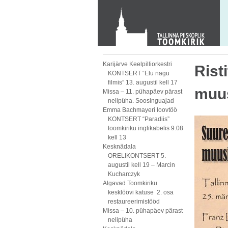
KONTAKT
Toom-Kooli 6, 10130 TALLINN
tallinna.toom
@
eelk.ee
+372 644 4140
Karijärve Keelpilliorkestri
Rist
KONTSERT “Elu nagu
filmis” 13. augustil kell 17
muu
Missa – 11. pühapäev pärast
nelipüha. Soosinguajad
Emma Bachmayeri loovtöö
KONTSERT “Paradiis”
toomkiriku inglikabelis 9.08
kell 13
Kesknädala
ORELIKONTSERT 5.
augustil kell 19 – Marcin
Kucharczyk
Algavad Toomkiriku
kesklöövi katuse 2. osa
restaureerimistööd
Missa – 10. pühapäev pärast
nelipüha