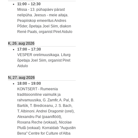
11:00
–
12:30
Missa - 13. pühapäev pärast
nelipüha. Jeesus - meie aitaja.
Peapiiskop emeeritus Andres
Põder, õpetaja Joel Siim, diakon
Renè Paats, organist Piret Aidulo
K, 26. aug 2026
17:00
–
17:30
VESPER orelimuusikaga. Liturg
õpetaja Joel Siim, organist Piret
Aidulo
N, 27. aug 2026
18:00
–
19:00
KONTSERT - Rumeenia
traditsiooniline vaimulik ja
rahvamuusika, G. Zamfir, A. Pal, B.
Bartók, T. Brediceanu, J. S. Bach,
T. Albinoni. Andrei Dragomir (orel),
Alexandru Pal (paaniflööt),
Roxana Reche (vokaal), Nicolae
Plută (vokaal). Korraldab "Augustin
Bena" Centre for Culture of Alba