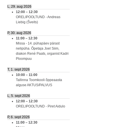
L, 29. aug 2026
12:00
–
12:30
ORELIPOOLTUND - Andreas
Liebig (Šveits)
P, 30. aug 2026
11:00
–
12:30
Missa - 14. pühapäev pärast
nelipüha. Õpetaja Joel Siim,
diakon Renè Paats, organist Kadri
Ploompuu
T, 1. sept 2026
10:00
–
11:00
Tallinna Toomkooli õppeaasta
alguse AKTUS/PALVUS
L, 5. sept 2026
12:00
–
12:30
ORELIPOOLTUND - Piret Aidulo
P, 6. sept 2026
11:00
–
12:30