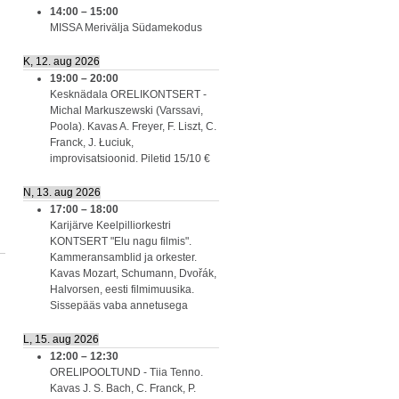
14:00
–
15:00
MISSA Merivälja Südamekodus
K, 12. aug 2026
19:00
–
20:00
Kesknädala ORELIKONTSERT -
Michal Markuszewski (Varssavi,
Poola). Kavas A. Freyer, F. Liszt, C.
Franck, J. Łuciuk,
improvisatsioonid. Piletid 15/10 €
N, 13. aug 2026
17:00
–
18:00
Karijärve Keelpilliorkestri
KONTSERT "Elu nagu filmis".
Kammeransamblid ja orkester.
Kavas Mozart, Schumann, Dvořák,
Halvorsen, eesti filmimuusika.
Sissepääs vaba annetusega
L, 15. aug 2026
12:00
–
12:30
ORELIPOOLTUND - Tiia Tenno.
Kavas J. S. Bach, C. Franck, P.