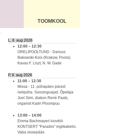
TOOMKOOL
DUS
ÜLDINFO
L, 8. aug 2026
12:00
–
12:30
ORELIPOOLTUND - Dariusz
Bakowski-Kois (Krakow, Poola).
Kavas F. Liszt, N. W. Gade
P, 9. aug 2026
11:00
–
12:30
Missa - 11. pühapäev pärast
nelipüha. Soosinguajad. Õpetaja
Joel Siim, diakon Renè Paats,
organist Kadri Ploompuu
13:00
–
14:00
Emma Bachmayeri loovtöö
KONTSERT "Paradiis" inglikabelis.
Vaba sissepääs