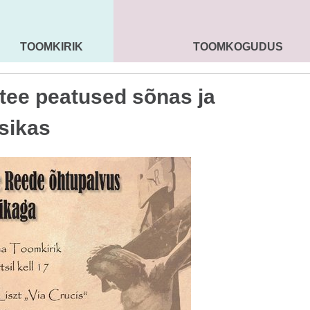
TOOMKIRIK
TOOMKOGUDUS
MAARJA KIRIK
SEENIORID
KOGU
itee peatused sõnas ja
sikas