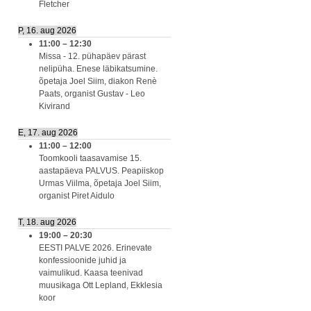
Fletcher
P, 16. aug 2026
11:00
–
12:30
Missa - 12. pühapäev pärast
nelipüha. Enese läbikatsumine.
õpetaja Joel Siim, diakon Renè
Paats, organist Gustav - Leo
Kivirand
E, 17. aug 2026
11:00
–
12:00
Toomkooli taasavamise 15.
aastapäeva PALVUS. Peapiiskop
Urmas Viilma, õpetaja Joel Siim,
organist Piret Aidulo
T, 18. aug 2026
19:00
–
20:30
EESTI PALVE 2026. Erinevate
konfessioonide juhid ja
vaimulikud. Kaasa teenivad
muusikaga Ott Lepland, Ekklesia
koor