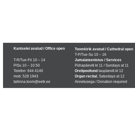
Kantselei avatud / Office open
Toomkirik avatud / Cathedral open
T-P/Tue-Su 10 – 16
T-R/Tue-Fri 10 – 14
Jumalateenistus / Services
P/Su 10 – 10.50
Pühapäeviti kl 11 / Sundays at 11
Telefon: 644 4140
Orelipooltund
laupäeviti kl 12
mob: 528 1943
Organ recital
, Saturdays at 12
tallinna.toom@eelk.ee
Annetusega / Donation required