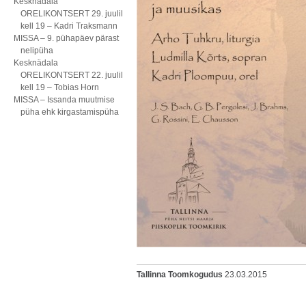
Kesknädala
ORELIKONTSERT 29. juulil
kell 19 – Kadri Traksmann
MISSA – 9. pühapäev pärast
nelipüha
Kesknädala
ORELIKONTSERT 22. juulil
kell 19 – Tobias Horn
MISSA – Issanda muutmise
püha ehk kirgastamispüha
Tallinna Toomkogudus
23.03.2015