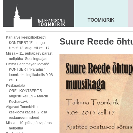
KONTAKT
Toom-Kooli 6, 10130 TALLINN
tallinna.toom
@
eelk.ee
TOOMKIRIK
MAARJA KIRIK
+372 644 4140
Karijärve keelpilliorkestri
Suure Reede õht
KONTSERT “Elu nagu
filmis” 13. augustil kell 17
Missa – 11. pühapäev pärast
nelipüha. Soosinguajad
Emma Bachmayeri loovtöö
KONTSERT “Paradiis”
toomkiriku inglikabelis 9.08
kell 13
Kesknädala
ORELIKONTSERT 5.
augustil kell 19 – Marcin
Kucharczyk
Algavad Toomkiriku
kesklöövi katuse 2. osa
restaureerimistööd
Missa – 10. pühapäev pärast
nelipüha