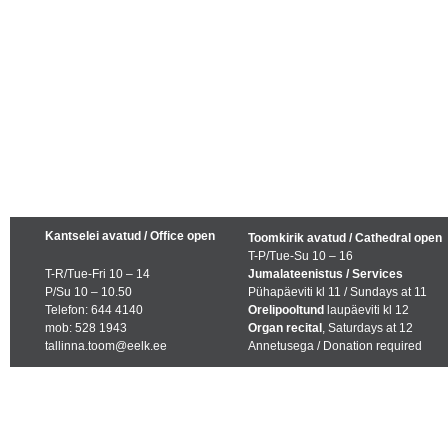
Kantselei avatud / Office open
Toomkirik avatud / Cathedral open
T-P/Tue-Su 10 – 16
T-R/Tue-Fri 10 – 14
Jumalateenistus / Services
P/Su 10 – 10.50
Pühapäeviti kl 11 / Sundays at 11
Telefon: 644 4140
Orelipooltund
laupäeviti kl 12
mob: 528 1943
Organ recital
, Saturdays at 12
tallinna.toom@eelk.ee
Annetusega / Donation required