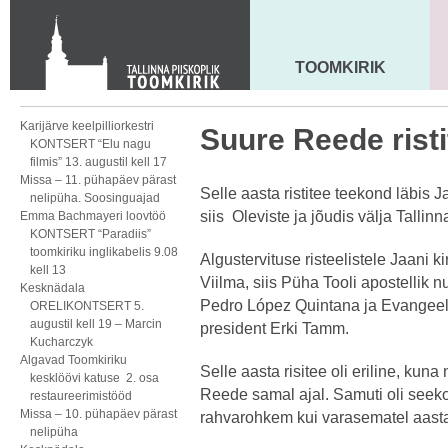
KONTAKT
Toom-Kooli 6, 10130 TALLINN
tallinna.toom
@
eelk.ee
TOOMKIRIK
MAARJA KIRIK
+372 644 4140
Karijärve keelpilliorkestri
Suure Reede risti
KONTSERT “Elu nagu
filmis” 13. augustil kell 17
Missa – 11. pühapäev pärast
Selle aasta ristitee teekond läbis J
nelipüha. Soosinguajad
siis Oleviste ja jõudis välja Tallin
Emma Bachmayeri loovtöö
KONTSERT “Paradiis”
toomkiriku inglikabelis 9.08
Algustervituse risteelistele Jaani 
kell 13
Viilma, siis Püha Tooli apostellik 
Kesknädala
Pedro López Quintana ja Evangeelse
ORELIKONTSERT 5.
augustil kell 19 – Marcin
president Erki Tamm.
Kucharczyk
Algavad Toomkiriku
Selle aasta risitee oli eriline, kuna
kesklöövi katuse 2. osa
Reede samal ajal. Samuti oli seeko
restaureerimistööd
Missa – 10. pühapäev pärast
rahvarohkem kui varasematel aasta
nelipüha