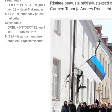
Kesknädala
Ristitee peatuste mõtisklustekstid 
ORELIKONTSERT 29. juulil
Carmen Tabor ja Andres Roosileht.
kell 19 – Kadri Traksmann
MISSA – 9. pühapäev pärast
nelipüha
Kesknädala
ORELIKONTSERT 22. juulil
kell 19 – Tobias Horn
MISSA – Issanda muutmise
püha ehk kirgastamispüha