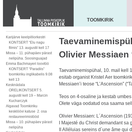
KONTAKT
Toom-Kooli 6, 10130 TALLINN
tallinna.toom
@
eelk.ee
TOOMKIRIK
MAARJA KIRIK
+372 644 4140
Karijärve keelpilliorkestri
Taevaminemispü
KONTSERT “Elu nagu
filmis” 13. augustil kell 17
Olivier Messiaen
Missa – 11. pühapäev pärast
nelipüha. Soosinguajad
Emma Bachmayeri loovtöö
KONTSERT “Paradiis”
Taevaminemispühal, 10. mail kell 1
toomkiriku inglikabelis 9.08
esitab organist Kristel Aer toomkirik
kell 13
Messiaen’i teose “L’Ascension” (“
Kesknädala
ORELIKONTSERT 5.
augustil kell 19 – Marcin
Teos on 4-osaline ja kestab umbes 
Kucharczyk
Olete väga oodatud osa saama sell
Algavad Toomkiriku
kesklöövi katuse 2. osa
Olivier Messiaen: L´Ascension (1
restaureerimistööd
Missa – 10. pühapäev pärast
I Majesté du Christ demandant sa g
nelipüha
II Alléluias sereins d´une âme qui d