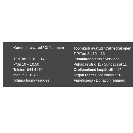
Kantselei avatud / Office open
Toomkirik avatud / Cathedral open
T-P/Tue-Su 10 – 16
T-R/Tue-Fri 10 – 14
Jumalateenistus / Services
P/Su 10 – 10.50
Pühapäeviti kl 11 / Sundays at 11
Telefon: 644 4140
Orelipooltund
laupäeviti kl 12
mob: 528 1943
Organ recital
, Saturdays at 12
tallinna.toom@eelk.ee
Annetusega / Donation required