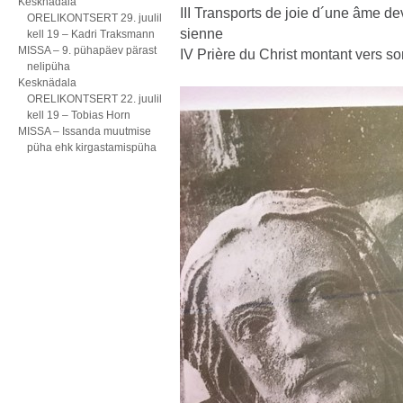
Kesknädala
III Transports de joie d´une âme dev
ORELIKONTSERT 29. juulil
sienne
kell 19 – Kadri Traksmann
MISSA – 9. pühapäev pärast
IV Prière du Christ montant vers s
nelipüha
Kesknädala
ORELIKONTSERT 22. juulil
kell 19 – Tobias Horn
MISSA – Issanda muutmise
püha ehk kirgastamispüha