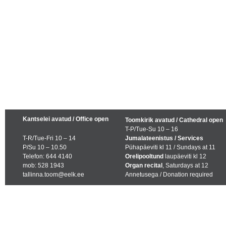
Kantselei avatud / Office open
Toomkirik avatud / Cathedral open
T-P/Tue-Su 10 – 16
T-R/Tue-Fri 10 – 14
Jumalateenistus / Services
P/Su 10 – 10.50
Pühapäeviti kl 11 / Sundays at 11
Telefon: 644 4140
Orelipooltund
laupäeviti kl 12
mob: 528 1943
Organ recital
, Saturdays at 12
tallinna.toom@eelk.ee
Annetusega / Donation required