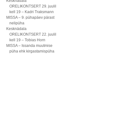
Kesknädala
ORELIKONTSERT 29. juulil
kell 19 – Kadri Traksmann
MISSA – 9. pühapäev pärast
nelipüha
Kesknädala
ORELIKONTSERT 22. juulil
kell 19 – Tobias Horn
MISSA – Issanda muutmise
püha ehk kirgastamispüha