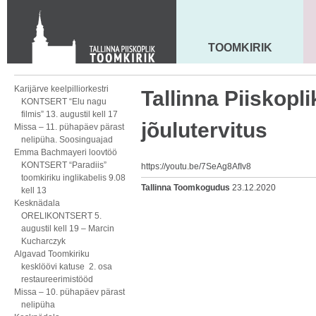
KONTAKT
Toom-Kooli 6, 10130 TALLINN
tallinna.toom
@
eelk.ee
TOOMKIRIK
MAARJA KIRIK
+372 644 4140
Karijärve keelpilliorkestri
Tallinna Piiskopl
KONTSERT “Elu nagu
filmis” 13. augustil kell 17
jõulutervitus
Missa – 11. pühapäev pärast
nelipüha. Soosinguajad
Emma Bachmayeri loovtöö
KONTSERT “Paradiis”
https://youtu.be/7SeAg8AfIv8
toomkiriku inglikabelis 9.08
Tallinna Toomkogudus
23.12.2020
kell 13
Kesknädala
ORELIKONTSERT 5.
augustil kell 19 – Marcin
Kucharczyk
Algavad Toomkiriku
kesklöövi katuse 2. osa
restaureerimistööd
Missa – 10. pühapäev pärast
nelipüha