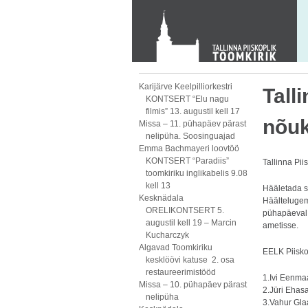
KONTAKT
Toom-Kooli 6, 10130 TALLINN
tallinna.toom
@
eelk.ee
+372 644 4140
Karijärve Keelpilliorkestri
Tall
KONTSERT “Elu nagu
filmis” 13. augustil kell 17
nõuk
Missa – 11. pühapäev pärast
nelipüha. Soosinguajad
Emma Bachmayeri loovtöö
KONTSERT “Paradiis”
Tallinna Pi
toomkiriku inglikabelis 9.08
kell 13
Hääletada s
Kesknädala
Häältelugem
ORELIKONTSERT 5.
pühapäeval,
augustil kell 19 – Marcin
ametisse.
Kucharczyk
Algavad Toomkiriku
EELK Piisko
kesklöövi katuse 2. osa
restaureerimistööd
1.Ivi Eenma
Missa – 10. pühapäev pärast
2.Jüri Ehas
nelipüha
3.Vahur Gla