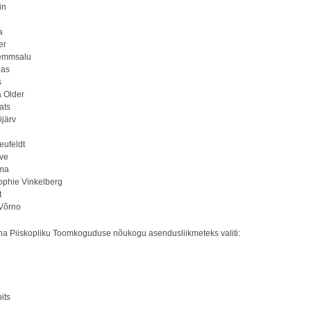
in
a
er
Lemmsalu
nas
s
 Older
ats
ijärv
eufeldt
uve
lma
phie Vinkelberg
t
Võrno
na Piiskopliku Toomkoguduse nõukogu asendusliikmeteks valiti:
its