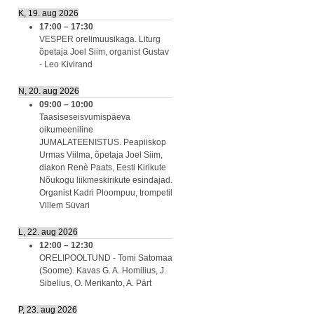
K, 19. aug 2026
17:00
–
17:30
VESPER orelimuusikaga. Liturg
õpetaja Joel Siim, organist Gustav
- Leo Kivirand
N, 20. aug 2026
09:00
–
10:00
Taasiseseisvumispäeva
oikumeeniline
JUMALATEENISTUS. Peapiiskop
Urmas Viilma, õpetaja Joel Siim,
diakon Renè Paats, Eesti Kirikute
Nõukogu liikmeskirikute esindajad.
Organist Kadri Ploompuu, trompetil
Villem Süvari
L, 22. aug 2026
12:00
–
12:30
ORELIPOOLTUND - Tomi Satomaa
(Soome). Kavas G. A. Homilius, J.
Sibelius, O. Merikanto, A. Pärt
P, 23. aug 2026