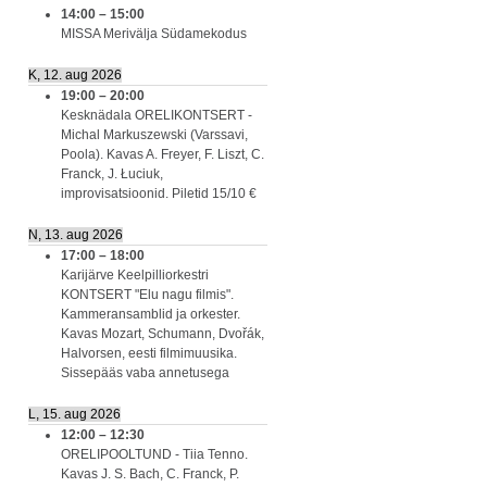
14:00
–
15:00
MISSA Merivälja Südamekodus
K, 12. aug 2026
19:00
–
20:00
Kesknädala ORELIKONTSERT -
Michal Markuszewski (Varssavi,
Poola). Kavas A. Freyer, F. Liszt, C.
Franck, J. Łuciuk,
improvisatsioonid. Piletid 15/10 €
N, 13. aug 2026
17:00
–
18:00
Karijärve Keelpilliorkestri
KONTSERT "Elu nagu filmis".
Kammeransamblid ja orkester.
Kavas Mozart, Schumann, Dvořák,
Halvorsen, eesti filmimuusika.
Sissepääs vaba annetusega
L, 15. aug 2026
12:00
–
12:30
ORELIPOOLTUND - Tiia Tenno.
Kavas J. S. Bach, C. Franck, P.