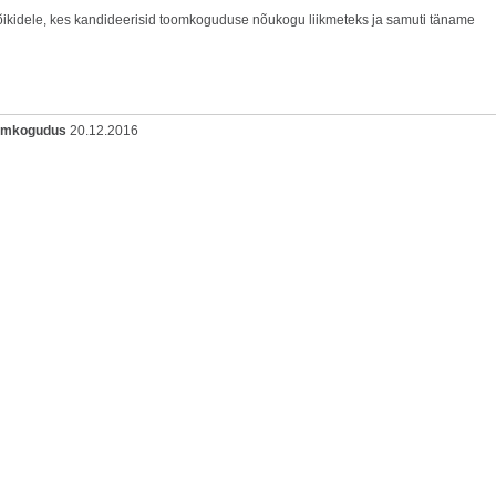
õikidele, kes kandideerisid toomkoguduse nõukogu liikmeteks ja samuti täname
oomkogudus
20.12.2016