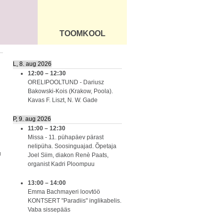
TOOMKOOL
DUS
ÜLDINFO
L, 8. aug 2026
12:00
–
12:30
ORELIPOOLTUND - Dariusz
Bakowski-Kois (Krakow, Poola).
Kavas F. Liszt, N. W. Gade
P, 9. aug 2026
11:00
–
12:30
Missa - 11. pühapäev pärast
nelipüha. Soosinguajad. Õpetaja
u
Joel Siim, diakon Renè Paats,
organist Kadri Ploompuu
13:00
–
14:00
Emma Bachmayeri loovtöö
KONTSERT "Paradiis" inglikabelis.
Vaba sissepääs