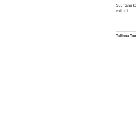
Suur tänu k
valijaid.
Tallinna T