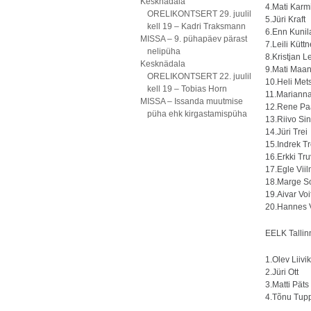
Kesknädala
4.Mati Karm
ORELIKONTSERT 29. juulil
5.Jüri Kraft
kell 19 – Kadri Traksmann
6.Enn Kunil
MISSA – 9. pühapäev pärast
7.Leili Küttn
nelipüha
8.Kristjan 
Kesknädala
9.Mati Maa
ORELIKONTSERT 22. juulil
10.Heli Met
kell 19 – Tobias Horn
11.Marianna
MISSA – Issanda muutmise
12.Rene Pa
püha ehk kirgastamispüha
13.Riivo Sin
14.Jüri Trei
15.Indrek Tr
16.Erkki Tr
17.Egle Vii
18.Marge So
19.Aivar Voi
20.Hannes 
EELK Tallin
1.Olev Liivik
2.Jüri Ott
3.Matti Päts
4.Tõnu Tupp