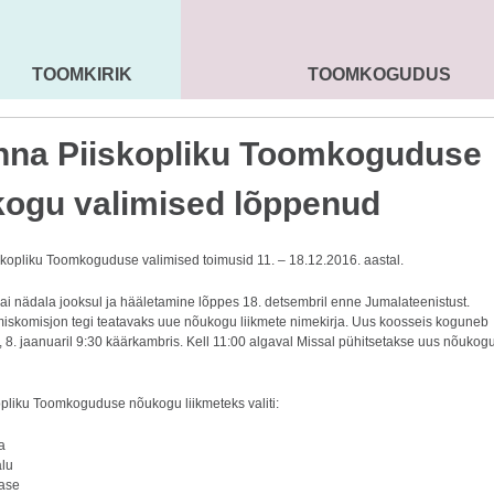
TOOMKIRIK
TOOMKOGUDUS
MAARJA KIRIK
SEENIORID
KOGU
inna Piiskopliku Toomkoguduse
ogu valimised lõppenud
iskopliku Toomkoguduse valimised toimusid 11. – 18.12.2016. aastal.
ai nädala jooksul ja hääletamine lõppes 18. detsembril enne Jumalateenistust.
iskomisjon tegi teatavaks uue nõukogu liikmete nimekirja. Uus koosseis koguneb
 8. jaanuaril 9:30 käärkambris. Kell 11:00 algaval Missal pühitsetakse uus nõukog
pliku Toomkoguduse nõukogu liikmeteks valiti:
a
alu
ase