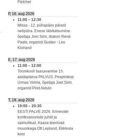
Fletcher
P, 16. aug 2026
11:00
–
12:30
Missa - 12. pühapäev pärast
nelipüha. Enese läbikatsumine.
õpetaja Joel Siim, diakon Renè
Paats, organist Gustav - Leo
Kivirand
E, 17. aug 2026
11:00
–
12:00
Toomkooli taasavamise 15.
aastapäeva PALVUS. Peapiiskop
Urmas Viilma, õpetaja Joel Siim,
organist Piret Aidulo
T, 18. aug 2026
19:00
–
20:30
EESTI PALVE 2026. Erinevate
konfessioonide juhid ja
vaimulikud. Kaasa teenivad
muusikaga Ott Lepland, Ekklesia
koor