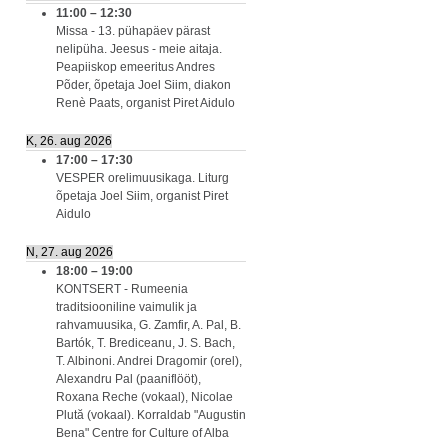
11:00
–
12:30
Missa - 13. pühapäev pärast
nelipüha. Jeesus - meie aitaja.
Peapiiskop emeeritus Andres
Põder, õpetaja Joel Siim, diakon
Renè Paats, organist Piret Aidulo
K, 26. aug 2026
17:00
–
17:30
VESPER orelimuusikaga. Liturg
õpetaja Joel Siim, organist Piret
Aidulo
N, 27. aug 2026
18:00
–
19:00
KONTSERT - Rumeenia
traditsiooniline vaimulik ja
rahvamuusika, G. Zamfir, A. Pal, B.
Bartók, T. Brediceanu, J. S. Bach,
T. Albinoni. Andrei Dragomir (orel),
Alexandru Pal (paaniflööt),
Roxana Reche (vokaal), Nicolae
Plută (vokaal). Korraldab "Augustin
Bena" Centre for Culture of Alba