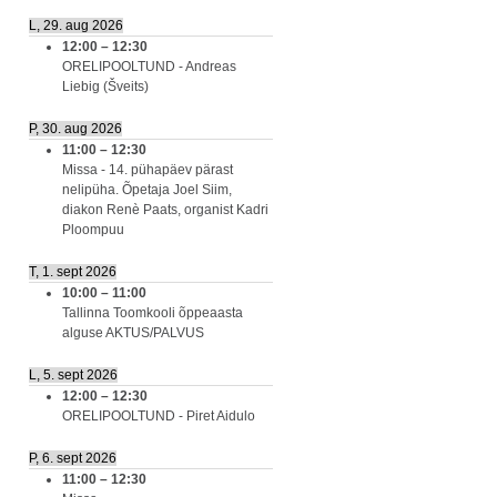
L, 29. aug 2026
12:00
–
12:30
ORELIPOOLTUND - Andreas
Liebig (Šveits)
P, 30. aug 2026
11:00
–
12:30
Missa - 14. pühapäev pärast
nelipüha. Õpetaja Joel Siim,
diakon Renè Paats, organist Kadri
Ploompuu
T, 1. sept 2026
10:00
–
11:00
Tallinna Toomkooli õppeaasta
alguse AKTUS/PALVUS
L, 5. sept 2026
12:00
–
12:30
ORELIPOOLTUND - Piret Aidulo
P, 6. sept 2026
11:00
–
12:30