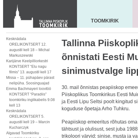
Toom-Kooli 6, 10130 TALLINN
tallinna.toom
@
eelk.ee
+372 644 4140
TOOMKIRIK
MAARJA KIRIK
Kesknädala
Tallinna Piiskopl
ORELIKONTSERT 12.
augustil kell 18 – Michal
õnnistati Eesti M
Markuszewski
Karijärve Keelpilliorkestri
KONTSERT “Elu nagu
sinimustvalge lip
filmis” 13. augustil kell 17
Missa – 11. pühapäev pärast
nelipüha. Soosinguajad
30. mail õnnistas peapiiskop emeer
Emma Bachmayeri loovtöö
Piiskoplikus Toomkirikus Eesti Mui
KONTSERT “Paradiis”
toomkiriku inglikabelis 9.08
ja Eesti Lipu Seltsi poolt kingitud s
kell 13
koguduse õpetaja Arho Tuhkru.
Kesknädala
ORELIKONTSERT 5.
Peapiiskop emeeritus rõhutas oma 
augustil kell 19 – Marcin
Kucharczyk
tähtsust ja olulisust, sest juba 1988
Algavad Toomkiriku
trikoloori värvid: sinise, musta ja va