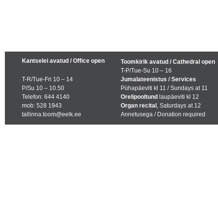
Kantselei avatud / Office open
Toomkirik avatud / Cathedral open
T-P/Tue-Su 10 – 16
T-R/Tue-Fri 10 – 14
Jumalateenistus / Services
P/Su 10 – 10.50
Pühapäeviti kl 11 / Sundays at 11
Telefon: 644 4140
Orelipooltund
laupäeviti kl 12
mob: 528 1943
Organ recital
, Saturdays at 12
tallinna.toom@eelk.ee
Annetusega / Donation required