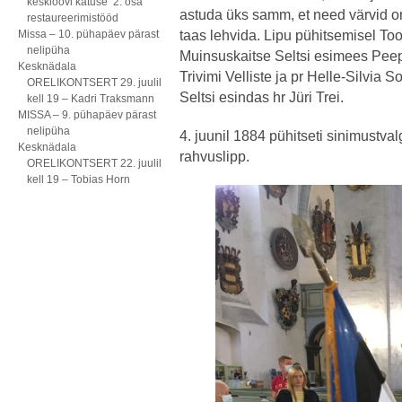
kesklöövi katuse 2. osa
astuda üks samm, et need värvid 
restaureerimistööd
Missa – 10. pühapäev pärast
taas lehvida. Lipu pühitsemisel Too
nelipüha
Muinsuskaitse Seltsi esimees Peep
Kesknädala
Trivimi Velliste ja pr Helle-Silvia S
ORELIKONTSERT 29. juulil
Seltsi esindas hr Jüri Trei.
kell 19 – Kadri Traksmann
MISSA – 9. pühapäev pärast
nelipüha
4. juunil 1884 pühitseti sinimustval
Kesknädala
rahvuslipp.
ORELIKONTSERT 22. juulil
kell 19 – Tobias Horn