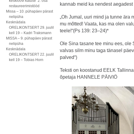
kesklöövi katuse 2. osa
kannab meid ka nendest aegadest l
restaureerimistööd
Missa – 10. pühapäev pärast
„Oh Jumal, uuri mind ja tunne ära 
nelipüha
Kesknädala
mu mõtted! Vaata, kas ma olen valu
ORELIKONTSERT 29. juulil
teele!“(Ps 139: 23–24)*
kell 19 – Kadri Traksmann
MISSA – 9. pühapäev pärast
Ole Sina tasane tee minu ees, ole 
nelipüha
Kesknädala
valvas silm minu taga tänasel päeval
ORELIKONTSERT 22. juulil
palved“)
kell 19 – Tobias Horn
Teksti on koostanud EELK Tallin
õpetaja HANNELE PÄIVIÖ