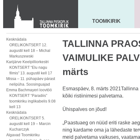
Toom-Kooli 6, 10130 TALLINN
tallinna.toom
@
eelk.ee
+372 644 4140
TOOMKIRIK
MAARJA KIRIK
Kesknädala
TALLINNA PRA
ORELIKONTSERT 12.
augustil kell 18 – Michal
VAIMULIKE PALVE
Markuszewski
Karijärve Keelpilliorkestri
KONTSERT “Elu nagu
märts
filmis” 13. augustil kell 17
Missa – 11. pühapäev pärast
nelipüha. Soosinguajad
Esmaspäev, 8. märts 2021Tallinna
Emma Bachmayeri loovtöö
kõiki ristiinimesi palvetama.
KONTSERT “Paradiis”
toomkiriku inglikabelis 9.08
kell 13
Ühispalves on jõud!
Kesknädala
ORELIKONTSERT 5.
„Paastuaeg on nüüd eriti raske aeg 
augustil kell 19 – Marcin
Kucharczyk
ning kardame oma ja lähedaste terv
Algavad Toomkiriku
meid palvetama vaikuses, vaatama 