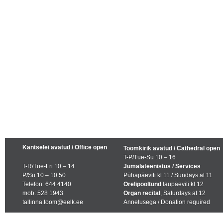
Kantselei avatud / Office open
Toomkirik avatud / Cathedral open
T-P/Tue-Su 10 – 16
T-R/Tue-Fri 10 – 14
Jumalateenistus / Services
P/Su 10 – 10.50
Pühapäeviti kl 11 / Sundays at 11
Telefon: 644 4140
Orelipooltund
laupäeviti kl 12
mob: 528 1943
Organ recital
, Saturdays at 12
tallinna.toom@eelk.ee
Annetusega / Donation required